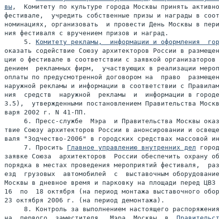
вы
,  Комитету по культуре города Москвы принять активно
фестивале,  учредить собственные призы и награды в соот
номинациях, организовать  и провести День Москвы в пери
ния фестиваля с вручением призов и наград.

     5. 
Комитету рекламы,  информации и оформления  го
оказать содействие Союзу архитекторов России в размещен
ции о фестивале в соответствии с заявкой организаторов 
дением  рекламных фирм,  участвующих в реализации мероп
оплаты по предусмотренной договором на  право  размещен
наружной рекламы и информации в соответствии с Правилам
ния  средств  наружной  рекламы  и  информации в городе
3.5),  утвержденными постановлением Правительства Москв
варя 2002 г. N 41-ПП.

     6. Пресс-службе  Мэра  и Правительства Москвы оказ
твие Союзу архитекторов России в анонсировании и освеще
валя "Зодчество-2006" в городских средствах массовой ин
     7. Просить 
Главное управлению внутренних дел
 город
заявке Союза  архитекторов  России обеспечить охрану об
порядка в местах проведения мероприятий фестиваля,  раз
езд  грузовых  автомобилей  с  выставочным оборудование
Москвы в дневное время и парковку на площади перед ЦВЗ 
16  по  18 октября (на период монтажа выставочного обор
23 октября 2006 г. (на период демонтажа).

     8. Контроль за выполнением настоящего распоряжения
на  первого  заместителя   Мэра  Москвы  в  
Правительс