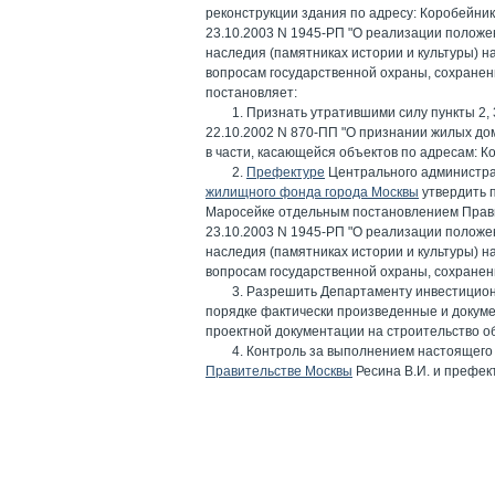
реконструкции здания по адресу: Коробейник
23.10.2003 N 1945-РП "О реализации положен
наследия (памятниках истории и культуры) н
вопросам государственной охраны, сохранен
постановляет:
1. Признать утратившими силу пункты 2, 3,
22.10.2002 N 870-ПП "О признании жилых до
в части, касающейся объектов по адресам: Короб
2.
Префектуре
Центрального администрат
жилищного фонда города Москвы
утвердить п
Маросейке отдельным постановлением Прави
23.10.2003 N 1945-РП "О реализации положен
наследия (памятниках истории и культуры) н
вопросам государственной охраны, сохранени
3. Разрешить Департаменту инвестицион
порядке фактически произведенные и докум
проектной документации на строительство объе
4. Контроль за выполнением настоящего
Правительстве Москвы
Ресина В.И. и префек