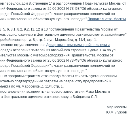
ов переулок, дом 8, строение 1" и распоряжением Правительства Москвы от
ий Федерального закона от 25.06.2002 N 73-ФЗ "Об объектах культурного
ародов Российской Федерации" в части разграничения полномочий по
ия и использования объектов культурного наследия"
Правительство Москвы
 5, 6, 8.1, 8.2, 9.2, 11, 12 и 13 постановления Правительства Москвы от
мов, расположенных в Центральном административном округе, аварийными"
ейников пер., д. 8, стр. 1 и ул. Маросейка, д. 11/4, стр. 1.
ивного округа совместно с
Департаментом жилищной политики и
орядок отселения жителей из аварийного строения 1 дома 11/4 по ул.
тельства Москвы с учетом распоряжения Правительства Москвы от
ий Федерального закона от 25.06.2002 N 73-ФЗ "Об объектах культурного
ародов Российской Федерации" в части разграничения полномочий по
я и использования объектов культурного наследия".
ных программ строительства города Москвы списать в установленном
ентально подтвержденные затраты на разработку предпроектной и
кта по ул. Маросейке, д. 11/4, стр. 1.
 постановления возложить на первого заместителя Мэра Москвы в
та Центрального административного округа Байдакова С.Л.
Мэр Москвы
Ю.М. Лужков