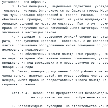
установленного образца.

     3. Жилые помещения,  выделяемые бюджетным  учрежде
тельность  которых финансируется из бюджета города Моск
тов муниципальных образований в  городе  Москве,  напра
обеспечение  граждан,  состоящих  на учете нуждающихся 
жилищных условий по месту жительства.  При  этом  преим
право на получение жилых помещений имеют категории граж
численные в настоящем Законе.

     4. Инвалидам  с нарушением функций опорно-двигател
рата,  пользующимся креслами - колясками, с их согласия
ляются  специально оборудованные жилые помещения по дог
возмездного пользования.

     5. При обеспечении жилыми помещениями граждан,  им
на первоочередное обеспечение жилыми помещениями, учиты
предъявления подтверждающих это право документов по сос
января 2004 года.

     6. Семьи, имеющие доход менее 6 000 рублей в месяц
члена семьи,  включая детей, нетрудоспособных членов се
венцев, имеют право на предоставление жилого помещения 
социального найма.

     Статья 4.  Особенности предоставления безвозмездны
               на строительство или приобретение жилых 
     1. Безвозмездные  субсидии  на строительство или п