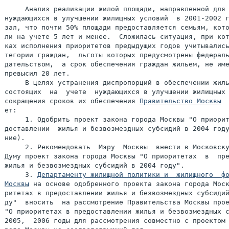
     Анализ реализации жилой площади, направленной для 
нуждающихся в улучшении жилищных условий  в 2001-2002 г
зал, что почти 50% площади предоставляется семьям, кото
ли на учете 5 лет и менее.  Сложилась ситуация, при кот
ках исполнения приоритетов предыдущих годов учитывались
тегории граждан,  льготы которых предусмотрены федераль
дательством,  а срок обеспечения граждан жильем, не име
превысил 20 лет.

     В целях устранения диспропорций в обеспечении жиль
состоящих  на  учете  нуждающихся в улучшении жилищных 
сокращения сроков их обеспечения 
Правительство Москвы
  
ет:

     1. Одобрить проект закона города Москвы "О приорит
доставлении  жилья и безвозмездных субсидий в 2004 году
ние).

     2. Рекомендовать  Мэру  Москвы  внести в Московску
Думу проект закона города Москвы "О приоритетах  в  пре
жилья и безвозмездных субсидий в 2004 году".

     3. 
Департаменту жилищной политики и  жилищного  фо
Москвы
 на основе одобренного проекта закона города Моск
ритетах в предоставлении жилья и безвозмездных субсидий
ду"  вносить  на рассмотрение Правительства Москвы прое
"О приоритетах в предоставлении жилья и безвозмездных с
2005,  2006 годы для рассмотрения совместно с проектом 