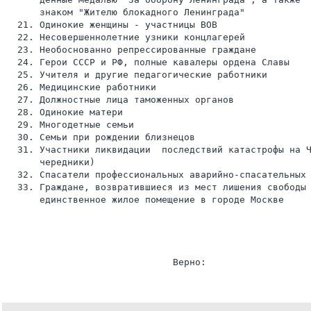
      знаком "Жителю блокадного Ленинграда"

  21. Одинокие женщины - участницы ВОВ

  22. Несовершеннолетние узники концлагерей

  23. Необоснованно репрессированные граждане

  24. Герои СССР и РФ, полные кавалеры ордена Славы

  25. Учителя и другие педагогические работники

  26. Медицинские работники

  27. Должностные лица таможенных органов

  28. Одинокие матери

  29. Многодетные семьи

  30. Семьи при рождении близнецов

  31. Участники ликвидации  последствий катастрофы на Ч
      чередники)

  32. Спасатели профессиональных аварийно-спасательных 
  33. Граждане, возвратившиеся из мест лишения свободы 
      единственное жилое помещение в городе Москве
