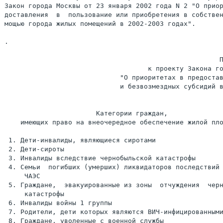
Закон города Москвы от 23 января 2002 года N 2 "О приор
доставления  в  пользование или приобретения в собствен
мощью города жилых помещений в 2002-2003 годах".

.

                                                      П
                                    к проекту Закона го
                             "О приоритетах в предостав
                             и безвозмездных субсидий в
                       Категории граждан,

    имеющих право на внеочередное обеспечение жилой пло
 1. Дети-инвалиды, являющиеся сиротами

 2. Дети-сироты

 3. Инвалиды вследствие чернобыльской катастрофы

 4. Семьи  погибших (умерших) ликвидаторов последствий 
     ЧАЭС

 5. Граждане,  эвакуированные из зоны  отчуждения  черн
     катастрофы

 6. Инвалиды войны 1 группы

 7. Родители, дети которых являются ВИЧ-инфицированными
 8. Граждане, уволенные с военной службы
