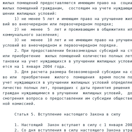
жилых помещений предоставляются имеющим право на  социа
жилых помещений гражданам,  состоящим на учете нуждающи
шении жилищных условий:

     1) не менее 5 лет и имеющим право на улучшение жил
вий во внеочередном или первоочередном порядке;

     2) не  менее  5  лет и проживающим в общежитиях ил
коммунального заселения;

     3) не  менее  10 лет и не имеющим право на улучшен
условий во внеочередном и первоочередном порядке.

     2. При предоставлении безвозмездных субсидий на ст
или приобретение  жилых помещений количество полных лет
тановки на учет нуждающихся в улучшении жилищных услови
ется на 1 января 2004 года.

     3. Для расчета размера безвозмездной субсидии на с
во или  приобретение  жилого  помещения  время после по
учет нуждающихся в улучшении жилищных условий определяе
личество полных лет, прошедших с даты принятия решения 
граждан нуждающимися в улучшении  жилищных условий,  до
смотрения вопроса о предоставлении им субсидии обществе
ной комиссией.

     Статья 5. Вступление настоящего Закона в силу

     1. Настоящий  Закон вступает в силу с 1 января 200
     2. Со дня вступления в силу настоящего Закона утра