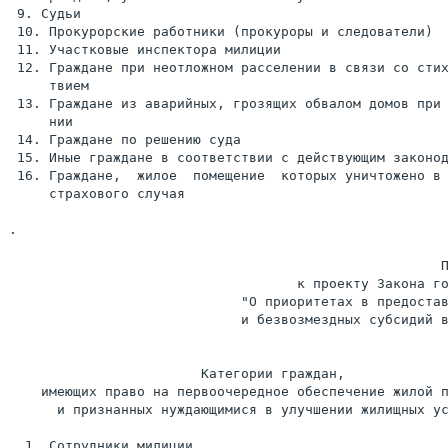
 9. Судьи

 10. Прокурорские работники (прокуроры и следователи)

 11. Участковые инспектора милиции

 12. Граждане при неотложном расселении в связи со стих
     твием

 13. Граждане из аварийных, грозящих обвалом домов при 
     нии

 14. Граждане по решению суда

 15. Иные граждане в соответствии с действующим законод
 16. Граждане,  жилое  помещение  которых уничтожено в 
     страхового случая

.

                                                      П
                                    к проекту Закона го
                             "О приоритетах в предостав
                             и безвозмездных субсидий в
                        Категории граждан,

    имеющих право на первоочередное обеспечение жилой п
      и признанных нуждающимися в улучшении жилищных ус
  1. Сотрудники милиции
