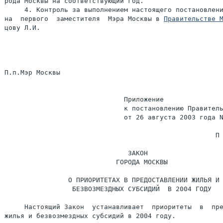
рода Москвы на соответствующий год.

     4. Контроль за выполнением настоящего постановлени
на  первого  заместителя  Мэра Москвы в 
Правительстве 
цову Л.И.

П.п.Мэр Москвы                                         
                              Приложение

                              к постановлению Правитель
                              от 26 августа 2003 года N
                                                     П 
                               ЗАКОН

                            ГОРОДА МОСКВЫ

                О ПРИОРИТЕТАХ В ПРЕДОСТАВЛЕНИИ ЖИЛЬЯ И

                 БЕЗВОЗМЕЗДНЫХ СУБСИДИЙ  В 2004 ГОДУ

     Настоящий Закон  устанавливает  приоритеты  в  пре
жилья и безвозмездных субсидий в 2004 году.
