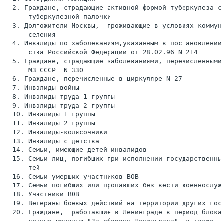
  2. Граждане, страдающие активной формой туберкулеза с
      туберкулезной палочки

  3. Долгожители Москвы,  проживающие в условиях коммун
      селения

  4. Инвалиды по заболеваниям,указанным в постановлении
      ства Российской Федерации от 28.02.96 N 214

  5. Граждане, страдающие заболеваниями, перечисленными
      МЗ СССР  N 330

  6. Граждане, перечисленные в циркуляре N 27

  7. Инвалиды войны

  8. Инвалиды труда 1 группы

  9. Инвалиды труда 2 группы

  10. Инвалиды 1 группы

  11. Инвалиды 2 группы

  12. Инвалиды-колясочники

  13. Инвалиды с детства

  14. Семьи, имеющие детей-инвалидов

  15. Семьи лиц, погибших при исполнении государственны
      тей

  16. Семьи умерших участников ВОВ

  17. Семьи погибших или пропавших без вести военнослуж
  18. Участники ВОВ

  19. Ветераны боевых действий на территории других гос
  20. Граждане,  работавшие в Ленинграде в период блока
      денные медалью "За оборону Ленинграда", а также  