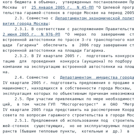
кого бюджета в объемах,  утвержденных постановлением Пр
Москвы  от  
25 января 2005 г.  N 45-ПП
 "О Целевой прогр
тельства гаражей-стоянок в городе Москве на период 2005
     2.3. Совместно с 
Департаментом экономической полит
вития города Москвы
:

2 июня 2005 г.  N 976-РП
  "О  мерах  по  завершению  ст
встроенной автостоянки по трассе 3-го транспортного кол
щади  Гагарина"  обеспечить  в  2006 году завершение ст
встроенной автостоянки на площади Гагарина.

     2.3.2. В IV квартале 2005 г.  подготовить конкурсн
тацию  для  проведения  конкурса (аукциона) по подбору 
компании на эксплуатацию встроенной автостоянки на площ
на.

     2.4. Совместно  с  
Департаментом  имущества город
IV квартале 2005 г. подготовить предложения о продаже н
машиномест, находящихся в собственности города Москвы, 
эксплуатация которых по объективным причинам невозможна
     2.5. При участии привлекаемых по мере необходимост
ций,  в том  числе ГУП  "Мосгоргеотрест"  и  ОАО  "Метр
IV квартале 2005 года представить на рассмотрение Коорд
совета по вопросам гаражного строительства в городе Мос
     2.5.1. Предложения об использовании под  строитель
жей-стоянок  существующих,  но не эксплуатируемых подзе
ранств (бывшие тепловые пункты,  котельные и  др.)  в  