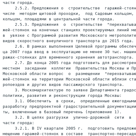
части города.

     2.5.2. Предложения о  строительстве  гаражей-стоян
числе  методом щитовой проходки,  под Садовым кольцом, 
кольцом, площадями в центральной части города.

     2.5.3. Предложения  о  строительстве  "перехватыва
жей-стоянок на конечных станциях проектируемых линий ме
в  увязке с Программой развития Московского метрополите
видов скоростного внеуличного транспорта до 2015 года.

     2.6. В рамках выполнения Целевой программы обеспеч
ца 2007 года ввод в эксплуатацию не менее 30 тыс. машин
ражах-стоянках для временного хранения автотранспорта.

     2.7. До конца 2005 года подготовить для рассмотрен
местном  заседании  коллегии  Правительства Москвы и Пр
Московской области вопрос  о  размещении  "перехватываю
жей-стоянок на территории Московской области вблизи ста
ропоездов и других видов пассажирского транспорта.

     3. Москомархитектуре по заявке Департамента градос
политики, развития и реконструкции города Москвы:

     3.1. Обеспечить  в сроки,  определенные ежегодными
разработку предпроектной градостроительной документации
ты, включенные в базовый перечень (приложение 1).

     3.2. В целях разгрузки  улично-дорожной  сети  в  
части города:

     3.2.1. В IV квартале 2005 г.  подготовить предложе
мещению гаражей-стоянок в составе  транспортно-пересадо