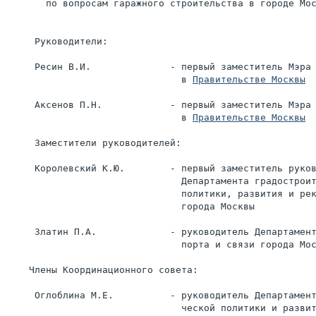
Правительстве Москвы
     Аксенов П.Н.            - первый заместитель Мэра 
                               в 
Правительстве Москвы
     Заместители руководителей:

     Королевский К.Ю.        - первый заместитель руков
                               Департамента градостроит
                               политики, развития и рек
                               города Москвы

     Златин П.А.             - руководитель Департамент
                               порта и связи города Мос
    Члены Координационного совета:

     Оглоблина М.Е.          - руководитель Департамент
                               ческой политики и развит