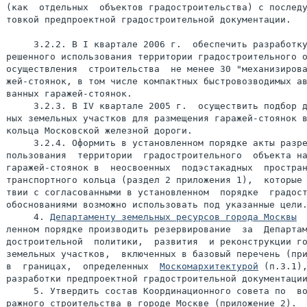
(как  отдельных  объектов градостроительства) с последу
товкой предпроектной градостроительной документации.

     3.2.2. В I квартале 2006 г.  обеспечить разработку
решенного использования территории градостроительного о
осуществления  строительства  не менее 30 "механизирова
жей-стоянок, в том числе компактных быстровозводимых ав
ванных гаражей-стоянок.

     3.2.3. В IV квартале 2005 г.  осуществить подбор д
ных земельных участков для размещения гаражей-стоянок в
кольца Московской железной дороги.

     3.2.4. Оформить в установленном порядке акты разре
пользования  территории  градостроительного  объекта на
гаражей-стоянок в  неосвоенных  подэстакадных  простран
транспортного кольца (раздел 2 приложения 1),  которые 
твии с согласованными в установленном  порядке  градост
обоснованиями возможно использовать под указанные цели.
     4. 
Департаменту земельных ресурсов города Москвы
  
ленном порядке производить резервирование  за  Департам
достроительной  политики,  развития  и реконструкции го
земельных участков,  включенных в базовый перечень (при
в  границах,  определенных  
Москомархитектурой
 (п.3.1),
разработки предпроектной градостроительной документации
     5. Утвердить состав Координационного совета по  во
ражного строительства в городе Москве (приложение 2).
