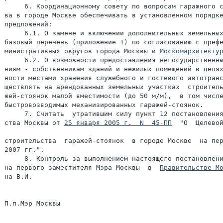
     6. Координационному совету по вопросам гаражного с
ва в городе Москве обеспечивать в установленном порядке
предложений:

     6.1. О замене и включении дополнительных земельных
базовый перечень (приложение 1) по согласованию с префе
министративных округов города Москвы и 
Москомархитекту
     6.2. О возможности предоставления негосударственны
ниям - собственникам зданий и нежилых помещений в целях
ности местами хранения служебного и гостевого автотранс
ществлять на арендованных земельных участках  строитель
жей-стоянок малой вместимости (до 50 м/м),  в том числе
быстровозводимых механизированных гаражей-стоянок.

     7. Считать  утратившим силу пункт 12 постановления
ства Москвы от 
25 января 2005 г.  N  45-ПП
  "О  Целевой
строительства  гаражей-стоянок  в городе Москве  на пер
2007 гг.".

     8. Контроль за выполнением настоящего постановлени
на первого заместителя Мэра Москвы  в  
Правительстве М