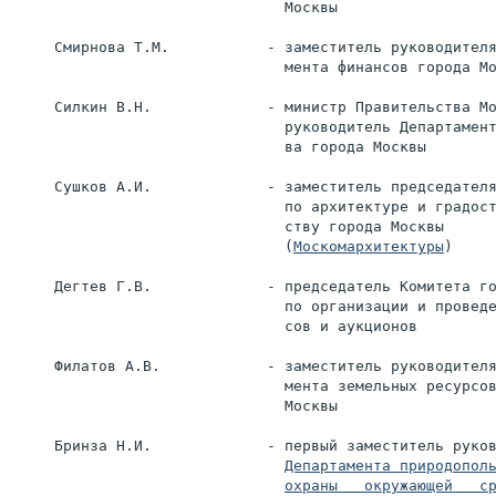
                               Москвы

     Смирнова Т.М.           - заместитель руководителя
                               мента финансов города Мо
     Силкин В.Н.             - министр Правительства Мо
                               руководитель Департамент
                               ва города Москвы

     Сушков А.И.             - заместитель председателя
                               по архитектуре и градост
                               ству города Москвы

                               (
Москомархитектуры
)

     Дегтев Г.В.             - председатель Комитета го
                               по организации и проведе
                               сов и аукционов

     Филатов А.В.            - заместитель руководителя
                               мента земельных ресурсов
                               Москвы

     Бринза Н.И.             - первый заместитель руков