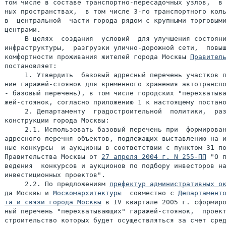
том числе в составе транспортно-пересадочных узлов,  в 
ных пространствах,  в том числе 3-го транспортного коль
в  центральной  части города рядом с крупными торговыми
центрами.

     В целях  создания  условий  для улучшения состояни
инфраструктуры,  разгрузки улично-дорожной сети,  повыш
комфортности проживания жителей города Москвы 
Правител
постановляет:

     1. Утвердить  базовый адресный перечень участков п
ние гаражей-стоянок для временного хранения автотранспо
- базовый перечень), в том числе городских "перехватыва
жей-стоянок, согласно приложению 1 к настоящему постано
     2. Департаменту  градостроительной  политики,  раз
конструкции города Москвы:

     2.1. Использовать базовый перечень при  формирован
адресного перечня объектов, подлежащих выставлению на и
ные конкурсы  и аукционы в соответствии с пунктом 31 по
Правительства Москвы от 
27 апреля 2004 г. N 255-ПП
 "О п
ведения  конкурсов и аукционов по подбору инвесторов на
инвестиционных проектов".

     2.2. По предложениям 
префектур административных о
да Москвы и 
Москомархитектуры
  совместно с 
Департаменто
та и связи города Москвы
 в IV квартале 2005 г. сформиро
ный перечень "перехватывающих" гаражей-стоянок,  проект
строительство которых будет осуществляться за счет сред