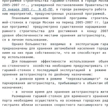
программой строительства гаражей-стоянок в городе Москв
25 января 2005 г.  N 45-ПП
, в городе развернута работа 
нию мероприятий, предусмотренных указанной программой.

     Плановыми заданиями  Целевой  программы  строитель
жей-стоянок в городе Москве на период 2005-2007 гг. (да
вая программа)  предусмотрено существенное наращивание 
ражного  строительства  для  достижения  к  концу  2007
уровня обеспеченности местами хранения автотранспорта, 
ся в личном пользовании.

     Однако большинство  вводимых  в  эксплуатацию гара
предназначены для хранения автомобилей населения города
нием на них прав собственности, что не способствует их 
му использованию.

     Для повышения  эффективности  использования  объек
но-стояночного  хозяйства необходимо предусматривать ст
гаражей-стоянок с последующей эксплуатацией  в  режиме 
хранения автотранспорта по двойному назначению:

     - в дневное время в режиме  "перехватывающего"  па
паркирования автотранспорта, прибывающего к объектам об
назначения;

     - в  ночное время для хранения автотранспорта жите
     Размещение гаражей-стоянок для временного хранения
порта необходимо осуществлять на основных городских рад
гистралях вблизи остановок скоростного пассажирского тр