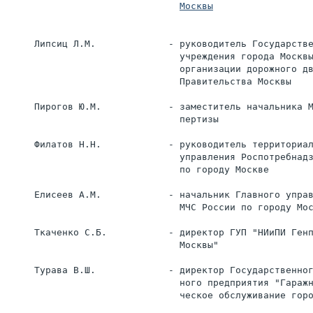
Москвы
     Липсиц Л.М.             - руководитель Государстве
                               учреждения города Москвы
                               организации дорожного дв
                               Правительства Москвы

     Пирогов Ю.М.            - заместитель начальника М
                               пертизы

     Филатов Н.Н.            - руководитель территориал
                               управления Роспотребнадз
                               по городу Москве

     Елисеев А.М.            - начальник Главного управ
                               МЧС России по городу Мос
     Ткаченко С.Б.           - директор ГУП "НИиПИ Генп
                               Москвы"

     Турава В.Ш.             - директор Государственног
                               ного предприятия "Гаражн
                               ческое обслуживание горо