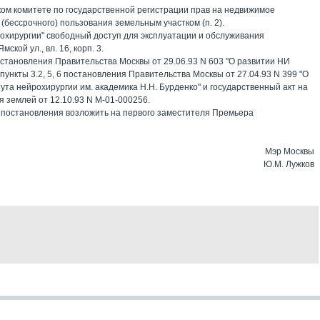
ском комитете по государственной регистрации прав на недвижимое
(бессрочного) пользования земельным участком (п. 2).
рохирургии" свободный доступ для эксплуатации и обслуживания
ской ул., вл. 16, корп. 3.
остановления Правительства Москвы от 29.06.93 N 603 "О развитии НИ
 пункты 3.2, 5, 6 постановления Правительства Москвы от 27.04.93 N 399 "О
ута нейрохирургии им. академика Н.Н. Бурденко" и государственный акт на
я землей от 12.10.93 N М-01-000256.
 постановления возложить на первого заместителя Премьера
Мэр Москвы
Ю.М. Лужков