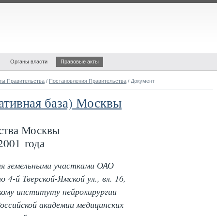
Органы власти
Правовые акты
ты Правительства
/
Постановления Правительства
/ Документ
ативная база) Москвы
ства Москвы
2001 года
ия земельными участками ОАО
 4-й Тверской-Ямской ул., вл. 16,
скому институту нейрохирургии
Российской академии медицинских