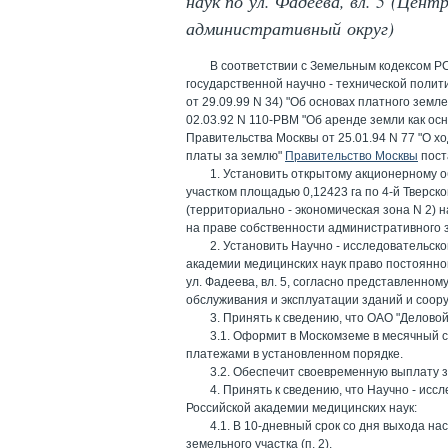
наук по ул. Фадеева, вл. 5 (Цент
административный округ)
В соответствии с Земельным кодексом РС
государственной научно - технической полити
от 29.09.99 N 34) "Об основах платного зем
02.03.92 N 110-РВМ "Об аренде земли как о
Правительства Москвы от 25.01.94 N 77 "О 
платы за землю"
Правительство Москвы
пост
1. Установить открытому акционерному 
участком площадью 0,12423 га по 4-й Тверской
(территориально - экономическая зона N 2) 
на праве собственности административного 
2. Установить Научно - исследовательск
академии медицинских наук право постоянно
ул. Фадеева, вл. 5, согласно представленном
обслуживания и эксплуатации зданий и соор
3. Принять к сведению, что ОАО "Деловой
3.1. Оформит в Москомземе в месячный с
платежами в установленном порядке.
3.2. Обеспечит своевременную выплату з
4. Принять к сведению, что Научно - ис
Российской академии медицинских наук:
4.1. В 10-дневный срок со дня выхода н
земельного участка (п. 2).