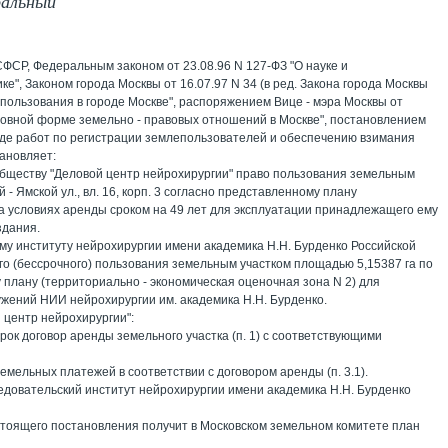
ральный
ФСР, Федеральным законом от 23.08.96 N 127-ФЗ "О науке и
ке", Законом города Москвы от 16.07.97 N 34 (в ред. Закона города Москвы
лепользования в городе Москве", распоряжением Вице - мэра Москвы от
сновной форме земельно - правовых отношений в Москве", постановлением
ходе работ по регистрации землепользователей и обеспечению взимания
ановляет:
обществу "Деловой центр нейрохирургии" право пользования земельным
 - Ямской ул., вл. 16, корп. 3 согласно представленному плану
на условиях аренды сроком на 49 лет для эксплуатации принадлежащего ему
здания.
ому институту нейрохирургии имени академика Н.Н. Бурденко Российской
го (бессрочного) пользования земельным участком площадью 5,15387 га по
у плану (территориально - экономическая оценочная зона N 2) для
ужений НИИ нейрохирургии им. академика Н.Н. Бурденко.
 центр нейрохирургии":
рок договор аренды земельного участка (п. 1) с соответствующими
емельных платежей в соответствии с договором аренды (п. 3.1).
следовательский институт нейрохирургии имени академика Н.Н. Бурденко
астоящего постановления получит в Московском земельном комитете план