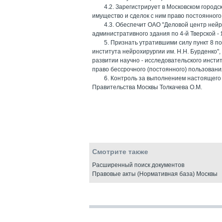
4.2. Зарегистрирует в Московском город
имущество и сделок с ним право постоянного 
4.3. Обеспечит ОАО "Деловой центр ней
административного здания по 4-й Тверской - Ям
5. Признать утратившими силу пункт 8 п
института нейрохирургии им. Н.Н. Бурденко",
развитии научно - исследовательского инстит
право бессрочного (постоянного) пользовани
6. Контроль за выполнением настоящего
Правительства Москвы Толкачева О.М.
Смотрите также
Расширенный поиск документов
Правовые акты (Нормативная база) Москвы