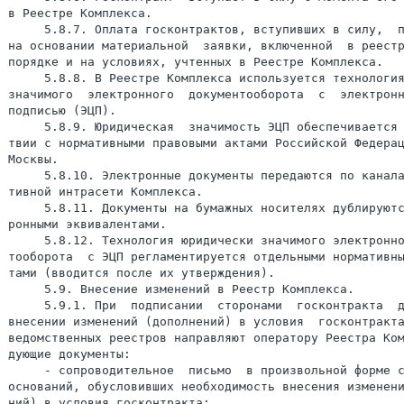
в Реестре Комплекса.

     5.8.7. Оплата госконтрактов, вступивших в силу,  п
на основании материальной  заявки, включенной  в реестр
порядке и на условиях, учтенных в Реестре Комплекса.

     5.8.8. В Реестре Комплекса используется технология
значимого  электронного  документооборота  с  электронн
подписью (ЭЦП).

     5.8.9. Юридическая  значимость ЭЦП обеспечивается 
твии с нормативными правовыми актами Российской Федерац
Москвы.

     5.8.10. Электронные документы передаются по канала
тивной интрасети Комплекса.

     5.8.11. Документы на бумажных носителях дублируютс
ронными эквивалентами.

     5.8.12. Технология юридически значимого электронно
тооборота  с ЭЦП регламентируется отдельными нормативны
тами (вводится после их утверждения).

     5.9. Внесение изменений в Реестр Комплекса.

     5.9.1. При  подписании  сторонами  госконтракта  д
внесении изменений (дополнений) в условия  госконтракта
ведомственных реестров направляют оператору Реестра Ком
дующие документы:

     - сопроводительное  письмо  в произвольной форме с
оснований, обусловивших необходимость внесения изменени
ний) в условия госконтракта;
