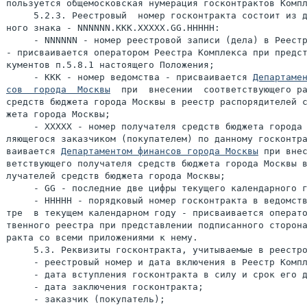
пользуется общемосковская нумерация госконтрактов Компл
     5.2.3. Реестровый  номер госконтракта состоит из д
ного знака - NNNNNN.KKK.XXXXX.GG.HHHHH:

     - NNNNNN - номер реестровой записи (дела) в Реестр
- присваивается оператором Реестра Комплекса при предст
кументов п.5.8.1 настоящего Положения;

     - KKK - номер ведомства - присваивается 
Департамен
сов  города  Москвы
  при  внесении  соответствующего ра
средств бюджета города Москвы в реестр распорядителей с
жета города Москвы;

     - XXXXX - номер получателя средств бюджета города 
ляющегося заказчиком (покупателем) по данному госконтра
ваивается 
Департаментом финансов города Москвы
 при внес
ветствующего получателя средств бюджета города Москвы в
лучателей средств бюджета города Москвы;

     - GG - последние две цифры текущего календарного г
     - НННHH - порядковый номер госконтракта в ведомств
тре  в текущем календарном году - присваивается операто
твенного реестра при представлении подписанного сторона
ракта со всеми приложениями к нему.

     5.3. Реквизиты госконтракта, учитываемые в реестро
     - реестровый номер и дата включения в Реестр Компл
     - дата вступления госконтракта в силу и срок его д
     - дата заключения госконтракта;

     - заказчик (покупатель);
