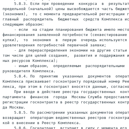
     5.8.3. Если при проведении  конкурса  в  результат
предельной (начальной) цены высвобождается часть бюджет
(экономия),  то с момента предварительной регистрации г
главный  распорядитель  бюджетных  средств Комплекса ис
следующим образом:

     - если  на стадии планирования бюджета имело место
финансирования заявленной потребности (секвестирование 
купки),  то  экономия  в  первую  очередь используется 
удовлетворения потребностей первичной заявки;

     - для перераспределения экономии на другие статьи 
том числе для целей создания,  развития и поддержания и
ных ресурсов Комплекса);

     - иным образом,  определяемым  распорядительными  
руководителя Комплекса.

     5.8.4. По  принятию  указанных  документов  операт
Комплекса присваивает госконтракту порядковый номер Рее
лекса, при этом в госконтракт вносятся данные, согласно
     При вводе в действие реестра государственных  конт
партамента  финансов  города  Москвы Служба предоставля
регистрации госконтракта в реестр государственных контр
да Москвы.

     5.8.5. По рассмотрении указанных документов операт
возвращает  операторам ведомственных реестров госконтра
кой о внесении в Реестр Комплекса.

     5.8.6. Госконтракт  вступает в силу с момента его 