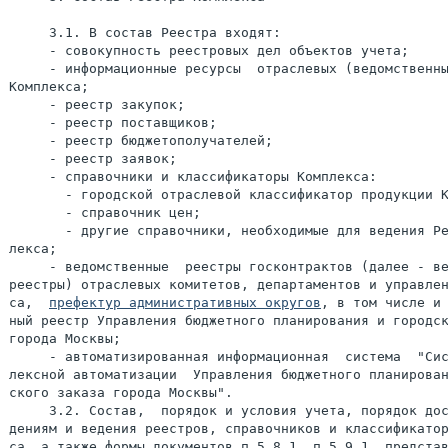
     3.1. В состав Реестра входят:

     - совокупность реестровых дел объектов учета;

     - информационные ресурсы  отраслевых (ведомственны
Комплекса;

     - реестр закупок;

     - реестр поставщиков;

     - реестр бюджетополучателей;

     - реестр заявок;

     - справочники и классификаторы Комплекса:

       - городской отраслевой классификатор продукции К
       - справочник цен;

       - другие справочники, необходимые для ведения Ре
лекса;

     - ведомственные  реестры госконтрактов (далее - ве
реестры) отраслевых комитетов, департаментов и управлен
са,  
префектур административных округов
, в том числе и 
ный реестр Управления бюджетного планирования и городск
города Москвы;

     - автоматизированная информационная  система  "Сис
лексной автоматизации  Управления бюджетного планирован
ского заказа города Москвы".

     3.2. Состав,  порядок и условия учета, порядок дос
дениям и ведения реестров, справочников и классификатор
са, а также формы документов п.5.8.1, п.5.9.1, представ