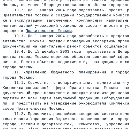
Москвы, не менее 15 процентов валового объема городског
     10.2. До 1 января 2004 года подготовить  проект  р
Правительства Москвы о создании государственной комисси
ке в эксплуатацию  законченных  комплексным  капитальны
монтом зданий учреждений социальной сферы и внести в ус
порядке в 
Правительство Москвы
.

     10.3. До 1 января 2004 года разработать и представ
вительство  Москвы  порядок проведения экспертизы проек
документации на капитальный ремонт объектов социальной 
     10.4. До 15 декабря 2003 года  представить в Депар
щества города Москвы перечень объектов социальной сферы
ния  в  Реестр объектов недвижимости,  находящихся в со
города Москвы.

     11. Управлению  бюджетного  планирования  и городс
города Москвы:

     11.1. Совместно  с департаментами,  комитетами и у
Комплекса социальной  сферы  Правительства  Москвы  раз
двухмесячный срок положение о порядке организации незав
пертизы по всем видам закупаемой продукции (оборудовани
ли  и представить на утверждение руководителя Комплекса
сферы Правительства Москвы.

     11.2. Продолжить дальнейшее внедрение системы комп
томатизации Управления бюджетного планирования и городс
города  Москвы в департаментах,  комитетах,  управления