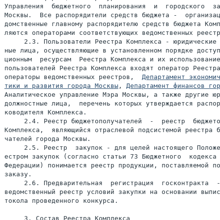
Управления  бюджетного  планирования  и  городского  за
Москвы.  Все распорядители средств бюджета -  организац
домственные главному распорядителю средств бюджета Комп
ляются операторами соответствующих ведомственных реестр
     2.3. Пользователи Реестра Комплекса - юридические 
ные лица, осуществляющие в установленном порядке доступ
ционным  ресурсам  Реестра Комплекса и их использование
пользователей Реестра Комплекса входят оператор Реестра
операторы ведомственных реестров,  
Департамент экономич
тики и развития города Москвы
, 
Департамент финансов го
Аналитическое управление Мэра Москвы, а также другие юр
должностные лица,  перечень которых утверждается распор
ководителя Комплекса.

     2.4. Реестр бюджетополучателей  -  реестр  бюджето
Комплекса,  являющийся отраслевой подсистемой реестра б
чателей города Москвы.

     2.5. Реестр  закупок - для целей настоящего Положе
естром закупок (согласно статьи 73 Бюджетного  кодекса 
Федерации) понимается реестр продукции, поставляемой по
заказу.

     2.6. Предварительная  регистрация  госконтракта  -
ведомственный реестр условий закупки на основании выпис
токола проведенного конкурса.

     3. Состав Реестра Комплекса
