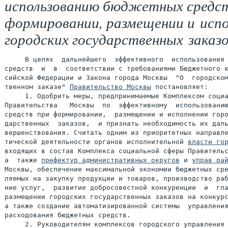
использованию бюджетных средст
формировании, размещении и исп
городских государственных заказ
     В целях  дальнейшего  эффективного  использования 
средств  и  в  соответствии с требованиями Бюджетного к
сийской Федерации и Закона города Москвы  "О  городском
твенном заказе" 
Правительство Москвы
 постановляет:

     1. Одобрить меры, предпринимаемые Комплексом социа
Правительства   Москвы  по  эффективному  использованию
средств при формировании,  размещении и исполнении горо
дарственных  заказов,  и признать необходимость их даль
вершенствования. Считать одним из приоритетных направле
тической деятельности органов исполнительной 
власти го
входящих в состав Комплекса социальной сферы Правительс
а  также 
префектур административных округов
 и 
управ ра
Москвы, обеспечение максимальной экономии бюджетных сре
ляемых на закупку продукции и товаров, производство раб
ние услуг,  развитие добросовестной конкуренции  и  гла
размещении городских государственных заказов на конкурс
а также создание автоматизированной системы  управления
расходования бюджетных средств.

     2. Руководителям комплексов городского управления 