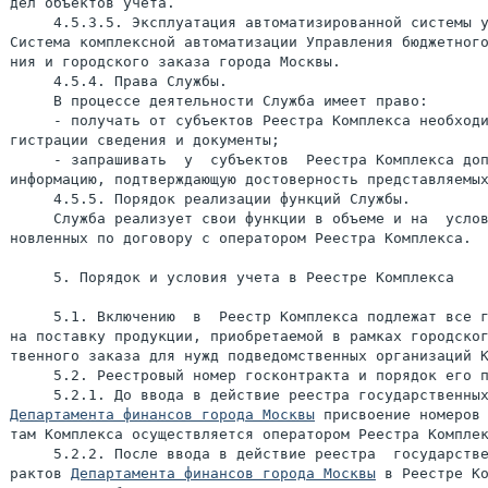
дел объектов учета.

     4.5.3.5. Эксплуатация автоматизированной системы у
Система комплексной автоматизации Управления бюджетного
ния и городского заказа города Москвы.

     4.5.4. Права Службы.

     В процессе деятельности Служба имеет право:

     - получать от субъектов Реестра Комплекса необходи
гистрации сведения и документы;

     - запрашивать  у  субъектов  Реестра Комплекса доп
информацию, подтверждающую достоверность представляемых
     4.5.5. Порядок реализации функций Службы.

     Служба реализует свои функции в объеме и на  услов
новленных по договору с оператором Реестра Комплекса.

     5. Порядок и условия учета в Реестре Комплекса

     5.1. Включению  в  Реестр Комплекса подлежат все г
на поставку продукции, приобретаемой в рамках городског
твенного заказа для нужд подведомственных организаций К
     5.2. Реестровый номер госконтракта и порядок его п
Департамента финансов города Москвы
 присвоение номеров 
там Комплекса осуществляется оператором Реестра Комплек
     5.2.2. После ввода в действие реестра  государстве
рактов 
Департамента финансов города Москвы
 в Реестре Ко