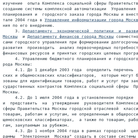
изучение  опыта Комплекса социальной сферы Правительств
созданию системы комплексной автоматизации  Управления 
планирования и  городского заказа города Москвы и внест
тале 2004 года в 
Управление информатизации города Моск
ния по его внедрению.

     3. 
Департаменту  экономической  политики  и  разви
Москвы
  и 
Департаменту финансов города Москвы
 совместно
сами городского управления при формировании долгосрочны
развития  производить  анализ первоочередных потребност
финансовых ресурсов и принятых городских целевых програ
     4. Управлению бюджетного планирования и городского
рода Москвы:

     4.1. До 1 декабря 2003 года  определить перечень  
ских и общемосковских классификаторов,  которые могут б
зованы для идентификации товаров, работ и услуг при зак
сударственных контрактов Комплекса социальной сферы  Пр
Москвы.

     4.2. До 1 июля 2004 года в установленном порядке  
и  представить  на  утверждение  руководителя Комплекса
сферы Правительства Москвы городской отраслевой  класси
товарам, работам и услугам, не определенным в общеросси
щемосковских классификаторах,  а также по товарам, рабо
гам, закупаемым за рубежом.

     4.3. До 1 ноября 2004 года в рамках городской  цел
раммы  "Электронная  Москва" создать в составе системы 