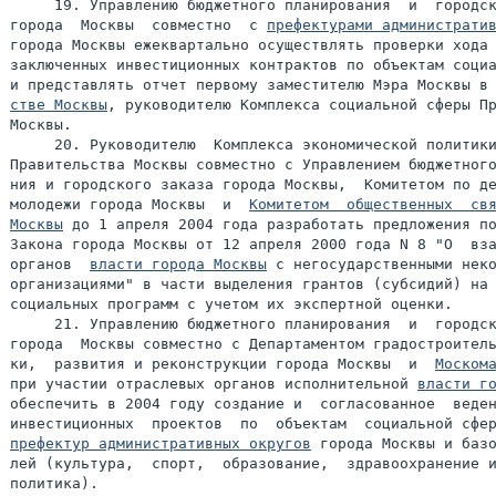
     19. Управлению бюджетного планирования  и  городск
города  Москвы  совместно  с 
префектурами администрати
города Москвы ежеквартально осуществлять проверки хода 
заключенных инвестиционных контрактов по объектам социа
и представлять отчет первому заместителю Мэра Москвы в
стве Москвы
, руководителю Комплекса социальной сферы Пр
Москвы.

     20. Руководителю  Комплекса экономической политики
Правительства Москвы совместно с Управлением бюджетного
ния и городского заказа города Москвы,  Комитетом по де
молодежи города Москвы  и  
Комитетом  общественных  свя
Москвы
 до 1 апреля 2004 года разработать предложения по
Закона города Москвы от 12 апреля 2000 года N 8 "О  вза
органов  
власти города Москвы
 с негосударственными неко
организациями" в части выделения грантов (субсидий) на 
социальных программ с учетом их экспертной оценки.

     21. Управлению бюджетного планирования  и  городск
города  Москвы совместно с Департаментом градостроитель
ки,  развития и реконструкции города Москвы  и  
Моском
при участии отраслевых органов исполнительной 
власти г
обеспечить в 2004 году создание и  согласованное  веден
префектур административных округов
 города Москвы и базо
лей (культура,  спорт,  образование,  здравоохранение и
политика).
