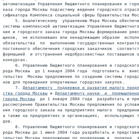
автоматизации Управления бюджетного планирования и горо
каза города Москвы подсистему ведения городского отрасл
сификатора Комплекса социальной сферы Правительства Мос
     5. Аналитическому  управлению Мэра Москвы обеспечи
системы комплексной автоматизации Управления бюджетного
ния и городского заказа города Москвы формирование реес
щиков,  не исполнивших или ненадлежащим образом  исполн
обязательства  по  выполнению государственных контракто
постоянного обеспечения городских заказчиков  соответст
формацией  и отстранения недобросовестных поставщиков о
конкурсах.

     6. Управлению бюджетного планирования и городского
рода Москвы  до 1 января 2004 года  подготовить и  внес
тельство  Москвы предложение по созданию системы городс
нов для проведения оперативных городских закупок.

     7. 
Департаменту  поддержки и развития малого предп
ства города Москвы
 и 
Департаменту науки  и  промышленно
города Москвы
  до 1 января 2004 года  разработать и пре
рассмотрение Правительства Москвы предложения по услови
ния городского заказа на предприятиях малого  предприни
а также на предприятиях и организациях,  использующих т
дов.

     8. Управлению бюджетного планирования и городского
рода Москвы до 1 июня 2004 года разработать и представи
тельство Москвы предложение по проведению в  порядке  э