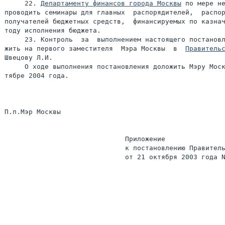
     22. 
Департаменту финансов города Москвы
 по мере не
проводить семинары для главных  распорядителей,  распор
получателей бюджетных средств,  финансируемых по казнач
тоду исполнения бюджета.

     23. Контроль  за  выполнением настоящего постановл
жить на первого заместителя  Мэра Москвы  в  
Правитель
Швецову Л.И.

     О ходе выполнения постановления доложить Мэру Моск
тябре 2004 года.

П.п.Мэр Москвы                                         
                              Приложение

                              к постановлению Правитель
                              от 21 октября 2003 года N