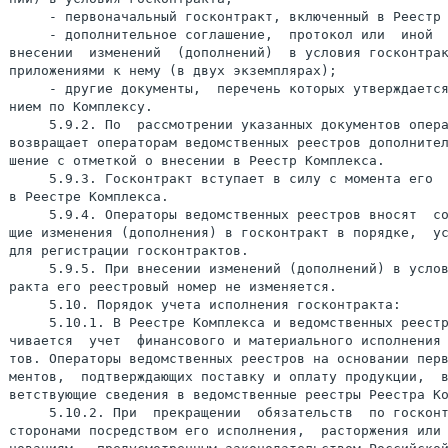
     - первоначальный госконтракт, включенный в Реестр 
     - дополнительное соглашение,  протокол или  иной  
внесении  изменений  (дополнений)  в условия госконтрак
приложениями к нему (в двух экземплярах);

     - другие документы,  перечень которых утверждается
нием по Комплексу.

     5.9.2. По  рассмотрении указанных документов опера
возвращает операторам ведомственных реестров дополнител
шение с отметкой о внесении в Реестр Комплекса.

     5.9.3. Госконтракт вступает в силу с момента его  
в Реестре Комплекса.

     5.9.4. Операторы ведомственных реестров вносят  со
щие изменения (дополнения) в госконтракт в порядке,  ус
для регистрации госконтрактов.

     5.9.5. При внесении изменений (дополнений) в услов
ракта его реестровый номер не изменяется.

     5.10. Порядок учета исполнения госконтракта:

     5.10.1. В Реестре Комплекса и ведомственных реестр
чивается  учет  финансового и материального исполнения 
тов. Операторы ведомственных реестров на основании перв
ментов,  подтверждающих поставку и оплату продукции,  в
ветствующие сведения в ведомственные реестры Реестра Ко
     5.10.2. При  прекращении  обязательств  по госконт
сторонами посредством его исполнения,  расторжения или 