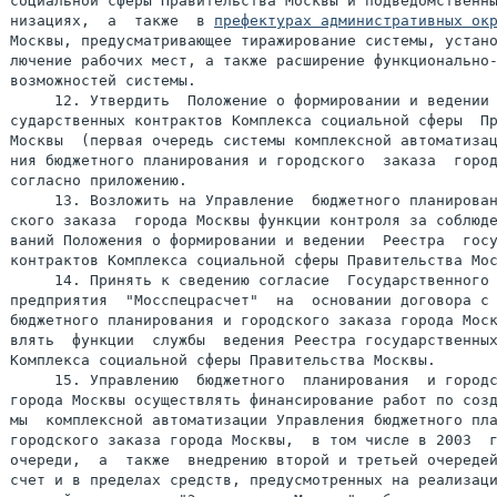
социальной сферы Правительства Москвы и подведомственны
низациях,  а  также  в 
префектурах административных ок
Москвы, предусматривающее тиражирование системы, устано
лючение рабочих мест, а также расширение функционально-
возможностей системы.

     12. Утвердить  Положение о формировании и ведении 
сударственных контрактов Комплекса социальной сферы  Пр
Москвы  (первая очередь системы комплексной автоматизац
ния бюджетного планирования и городского  заказа  город
согласно приложению.

     13. Возложить на Управление  бюджетного планирован
ского заказа  города Москвы функции контроля за соблюде
ваний Положения о формировании и ведении  Реестра  госу
контрактов Комплекса социальной сферы Правительства Мос
     14. Принять к сведению согласие  Государственного 
предприятия  "Мосспецрасчет"  на  основании договора с 
бюджетного планирования и городского заказа города Моск
влять  функции  службы  ведения Реестра государственных
Комплекса социальной сферы Правительства Москвы.

     15. Управлению  бюджетного  планирования  и городс
города Москвы осуществлять финансирование работ по созд
мы  комплексной автоматизации Управления бюджетного пла
городского заказа города Москвы,  в том числе в 2003  г
очереди,  а  также  внедрению второй и третьей очередей
счет и в пределах средств, предусмотренных на реализаци