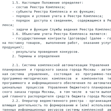
     1.5. Настоящее Положение определяет:

     - состав Реестра Комплекса;

     - субъекты Реестра Комплекса и их функции;

     - порядок и условия учета в Реестре Комплекса;

     - порядок  доступа к сведениям,  содержащимся в Ре
лекса;

     - задачи и функции Службы ведения Реестра Комплекс
     1.6. Объектами учета Реестра Комплекса являются:

     - государственные контракты (договоры) (далее - го
на поставку товаров,  выполнение работ,  оказание услуг
продукция);

     - результаты проведения конкурсов.

     2. Термины и определения

     2.1. Система комплексной автоматизации Управления 
планирования  и городского заказа города Москвы - автом
ная система  управления,  состоящая  из  программно-тех
программно-методических  комплексов  и  компонентов  те
программного и информационного обеспечения по автоматиз
циональных  процессов  Управления бюджетного планирован
ского заказа города Москвы,  в том числе  в части выпол
ций главного распорядителя средств бюджета города Москв
     2.2. Оператор ведомственного реестра - организация
вляющая деятельность по формированию и (или) использова
твенных информационных ресурсов системы комплексной  ав