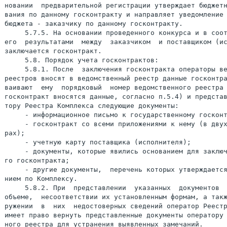
новании  предварительной регистрации утверждает бюджетн
вания по данному госконтракту и направляет уведомление 
бюджета - заказчику по данному госконтракту.

     5.7.5. На основании проведенного конкурса и в соот
его  результатами  между  заказчиком  и поставщиком (ис
заключается госконтракт.

     5.8. Порядок учета госконтрактов:

     5.8.1. После  заключения госконтракта операторы ве
реестров вносят в ведомственный реестр данные госконтра
ваивают  ему  порядковый  номер ведомственного реестра 
госконтракт вносятся данные, согласно п.5.4) и представ
тору Реестра Комплекса следующие документы:

     - информационное письмо к государственному госконт
     - госконтракт со всеми приложениями к нему (в двух
рах);

     - учетную карту поставщика (исполнителя);

     - документы, которые явились основанием для заключ
го госконтракта;

     - другие документы,  перечень которых утверждается
нием по Комплексу.

     5.8.2. При  представлении  указанных  документов  
объеме,  несоответствии их установленным формам, а такж
ружении  в  них  недостоверных сведений оператор Реестр
имеет право вернуть представленные документы оператору 
ного реестра для устранения выявленных замечаний.
