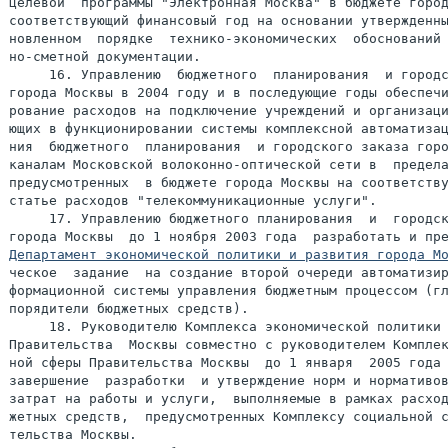
целевой  программы "Электронная Москва" в бюджете город
соответствующий финансовый год на основании утвержденны
новленном  порядке  технико-экономических  обоснований 
но-сметной документации.

     16. Управлению  бюджетного  планирования  и городс
города Москвы в 2004 году и в последующие годы обеспечи
рование расходов на подключение учреждений и организаци
ющих в функционировании системы комплексной автоматизац
ния  бюджетного  планирования  и городского заказа горо
каналам Московской волоконно-оптической сети в  предела
предусмотренных  в бюджете города Москвы на соответству
статье расходов "телекоммуникационные услуги".

     17. Управлению бюджетного планирования  и  городск
Департамент экономической политики и развития города М
ческое  задание  на создание второй очереди автоматизир
формационной системы управления бюджетным процессом (гл
порядители бюджетных средств).

     18. Руководителю Комплекса экономической политики 
Правительства  Москвы совместно с руководителем Комплек
ной сферы Правительства Москвы  до 1 января  2005 года 
завершение  разработки  и утверждение норм и нормативов
затрат на работы и услуги,  выполняемые в рамках расход
жетных средств,  предусмотренных Комплексу социальной с
тельства Москвы.
