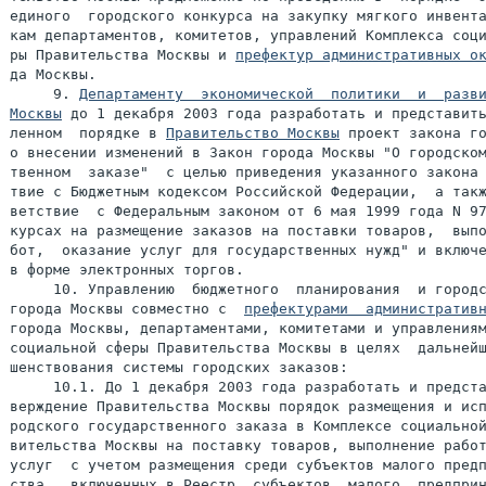
единого  городского конкурса на закупку мягкого инвента
кам департаментов, комитетов, управлений Комплекса соци
ры Правительства Москвы и 
префектур административных о
да Москвы.

     9. 
Департаменту  экономической  политики  и  разви
Москвы
 до 1 декабря 2003 года разработать и представить
ленном  порядке в 
Правительство Москвы
 проект закона го
о внесении изменений в Закон города Москвы "О городском
твенном  заказе"  с целью приведения указанного закона 
твие с Бюджетным кодексом Российской Федерации,  а такж
ветствие  с Федеральным законом от 6 мая 1999 года N 97
курсах на размещение заказов на поставки товаров,  выпо
бот,  оказание услуг для государственных нужд" и включе
в форме электронных торгов.

     10. Управлению  бюджетного  планирования  и городс
города Москвы совместно с  
префектурами  административ
города Москвы, департаментами, комитетами и управлениям
социальной сферы Правительства Москвы в целях  дальнейш
шенствования системы городских заказов:

     10.1. До 1 декабря 2003 года разработать и предста
верждение Правительства Москвы порядок размещения и исп
родского государственного заказа в Комплексе социальной
вительства Москвы на поставку товаров, выполнение работ
услуг  c учетом размещения среди субъектов малого предп
ства,  включенных в Реестр  субъектов  малого  предприн