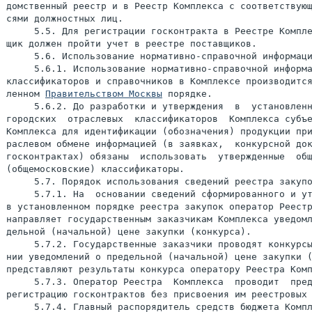
домственный реестр и в Реестр Комплекса с соответствующ
сями должностных лиц.

     5.5. Для регистрации госконтракта в Реестре Компле
щик должен пройти учет в реестре поставщиков.

     5.6. Использование нормативно-справочной информаци
     5.6.1. Использование нормативно-справочной информа
классификаторов и справочников в Комплексе производится
ленном 
Правительством Москвы
 порядке.

     5.6.2. До разработки и утверждения  в  установленн
городских  отраслевых  классификаторов  Комплекса субъе
Комплекса для идентификации (обозначения) продукции при
раслевом обмене информацией (в заявках,  конкурсной док
госконтрактах) обязаны  использовать  утвержденные  общ
(общемосковские) классификаторы.

     5.7. Порядок использования сведений реестра закупо
     5.7.1. На  основании сведений сформированного и ут
в установленном порядке реестра закупок оператор Реестр
направляет государственным заказчикам Комплекса уведомл
дельной (начальной) цене закупки (конкурса).

     5.7.2. Государственные заказчики проводят конкурсы
нии уведомлений о предельной (начальной) цене закупки (
представляют результаты конкурса оператору Реестра Комп
     5.7.3. Оператор Реестра  Комплекса  проводит  пред
регистрацию госконтрактов без присвоения им реестровых 
     5.7.4. Главный распорядитель средств бюджета Компл