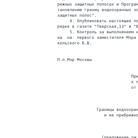
режных защитных полосах и Програм
тановлению границ водоохранных зо
защитных полос".

     4. Опубликовать настоящее по
рядке в газете "Тверская,13" и "В
     5. Контроль за выполнением н
на  на  первого заместителя Мэра
кольского Б.В.

П.п.Мэр Москвы                   
                              При
                              к п
                              от 
                Границы водоохран
                   и ее прибрежно
                  (приложение см.