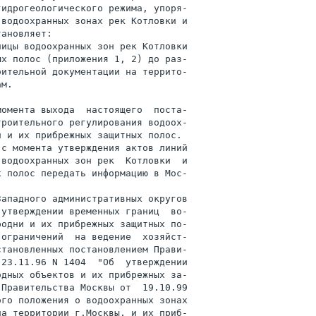
идрогеологического режима, упоря-

водоохранных зонах рек Котловки и

ановляет:

ицы водоохранных зон рек Котловки

х полос (приложения 1, 2) до раз-

ительной документации на террито-

м.

омента выхода  настоящего  поста-

роительного регулирования водоох-

 и их прибрежных защитных полос.

с момента утверждения актов линий

водоохранных зон рек  Котловки  и

 полос передать информацию в Мос-

ападного административных округов

утверждении временных границ  во-

одни и их прибрежных защитных по-

ограничений  на ведение  хозяйст-

тановленных постановлением Прави-

23.11.96 N 1404  "Об  утверждении

дных объектов и их прибрежных за-

Правительства Москвы от  19.10.99

го положения о водоохранных зонах

а территории г.Москвы, и их приб-
