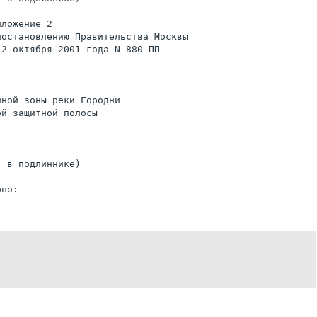
ложение 2

остановлению Правительства Москвы

2 октября 2001 года N 880-ПП

ной зоны реки Городни

й защитной полосы

 в подлиннике)
