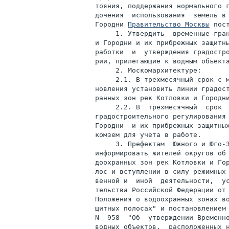
тояния, поддержания нормального г
дочения  использования  земель в 
Городни 
Правительство Москвы
 пост
     1. Утвердить  временные гран
и Городни и их прибрежных защитны
работки  и  утверждения градостро
рии, прилегающие к водным объекта
     2. Москомархитектуре:

     2.1. В трехмесячный срок с м
новления установить линии градост
ранных зон рек Котловки и Городни
     2.2. В  трехмесячный  срок  
градостроительного регулирования 
Городни  и их прибрежных защитных
комзем для учета в работе.

     3. Префектам  Южного и Юго-З
информировать жителей округов об 
доохранных зон рек Котловки и Гор
лос и вступлении в силу режимных 
венной и  иной  деятельности,  ус
тельства Российской Федерации от 
Положения о водоохранных зонах во
щитных полосах" и постановлением 
N  958  "Об  утверждении Временно
водных объектов,  расположенных н