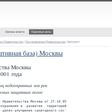
Органы власти
Правовые акты
ты Правительства
/
Постановления Правительства
/ Документ
ативная база) Москвы
ства Москвы
001 года
ц водоохранных зон рек
ежных защитных полос
 Правительства Москвы от 27.10.95

охранения и  развития  территорий

 целях улучшения санитарного сос-
