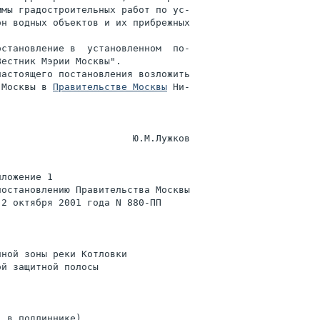
мы градостроительных работ по ус-

н водных объектов и их прибрежных

становление в  установленном  по-

естник Мэрии Москвы".

астоящего постановления возложить

 Москвы в 
Правительстве Москвы
 Ни-

                       Ю.М.Лужков

ложение 1

остановлению Правительства Москвы

2 октября 2001 года N 880-ПП

ной зоны реки Котловки

й защитной полосы

 в подлиннике)
