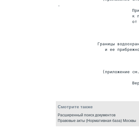
.

                              При
                              к п
                              от 
                Границы водоохран
                   и ее прибрежно
                  (приложение см.
Смотрите также
Расширенный поиск документов
Правовые акты (Нормативная база) Москвы