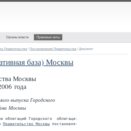
Органы власти
Правовые акты
ты Правительства
/
Постановления Правительства
/ Документ
ативная база) Москвы
ства Москвы
006 года
мого выпуска Городского
айма Москвы
и облигаций Городского  облигаци-

ы 
Правительство Москвы
 постановля-
