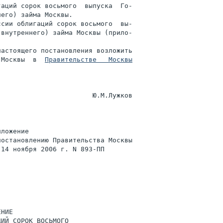
аций сорок восьмого  выпуска  Го-

его) займа Москвы.

сии облигаций сорок восьмого  вы-

внутреннего) займа Москвы (прило-

астоящего постановления возложить

 Москвы  в  
Правительстве   Москвы
                       Ю.М.Лужков

ложение

остановлению Правительства Москвы

14 ноября 2006 г. N 893-ПП

НИЕ

ИЙ СОРОК ВОСЬМОГО
