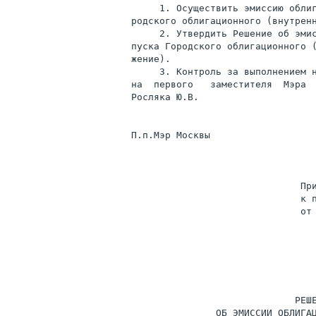
     1. Осуществить эмиссию облиг
родского облигационного (внутренн
     2. Утвердить Решение об эмис
пуска Городского облигационного (
жение).

     3. Контроль за выполнением н
на  первого   заместителя  Мэра 
Росляка Ю.В.

П.п.Мэр Москвы                   
                              При
                              к п
                              от 
                             РЕШЕ
               ОБ ЭМИССИИ ОБЛИГАЦ