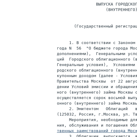
                ВЫПУСКА ГОРОДСКОГ
                    (ВНУТРЕННЕГО)
       (Государственный регистрац
     1. В соответствии с Законом 
года N  56  "О бюджете города Мос
дополнениями),  Генеральными усло
ций  Городского облигационного (в
Генеральные условия),  Условиями 
родского облигационного (внутренн
купонным доходом (далее - Условия
Правительства Москвы  от 22 авгус
дении Условий эмиссии и обращения
ного (внутреннего) займа Москвы с
осуществляется сорок восьмой выпу
онного (внутреннего) займа Москвы
     2. Эмитентом   Облигаций   
(125032, Россия, г.Москва, ул. Тв
     Мероприятия, необходимые для
ния, обслуживания и погашения Об
твенных заимствований города Мос