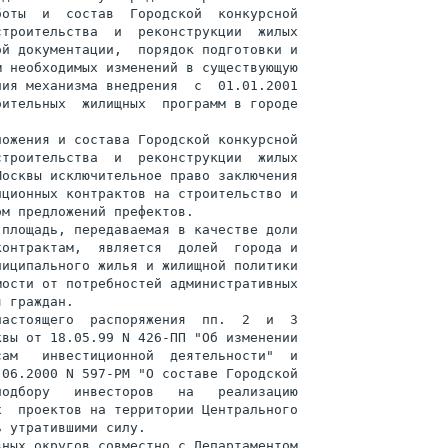
оты  и  состав  Городской  конкурсной

троительства  и  реконструкции  жилых

й документации,  порядок подготовки и

 необходимых изменений в существующую

ия механизма внедрения  с  01.01.2001

ительных  жилищных  программ в городе

ожения и состава Городской конкурсной

троительства  и  реконструкции  жилых

осквы исключительное право заключения

ционных контрактов на строительство и

м предложений префектов.

площадь, передаваемая в качестве доли

онтрактам,  является  долей  города и

иципального жилья и жилищной политики

ости от потребностей административных

 граждан.

астоящего  распоряжения  пп.  2  и  3

вы от 18.05.99 N 426-ПП "Об изменении

ам   инвестиционной  деятельности"  и

06.2000 N 597-РМ "О составе Городской

одбору   инвесторов   на   реализацию

  проектов на территории Центрального

 утратившими силу.

ных округов совместно с Департаментом
