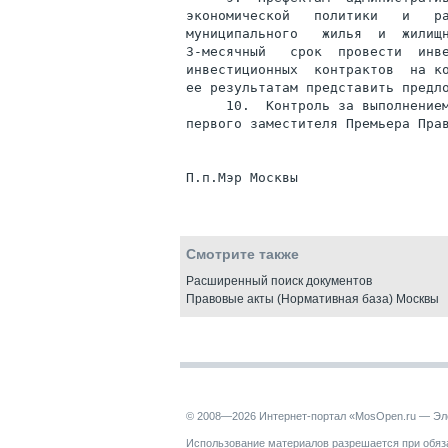
экономической   политики   и   ра
муниципального   жилья  и  жилищн
3-месячный   срок  провести  инве
инвестиционных  контрактов  на ко
ее результатам представить предло
     10.  Контроль за выполнением
первого заместителя Премьера Прав
Смотрите также
Расширенный поиск документов
Правовые акты (Нормативная база) Москвы
© 2008—2026 Интернет-портал «MosOpen.ru — Эл
Использование материалов разрешается при обяза