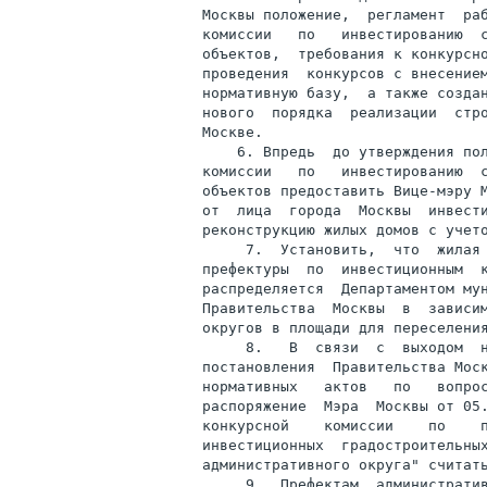
Москвы положение,  регламент  раб
комиссии   по   инвестированию  с
объектов,  требования к конкурсно
проведения  конкурсов с внесением
нормативную базу,  а также создан
нового  порядка  реализации  стро
Москве.

    6. Впредь  до утверждения пол
комиссии   по   инвестированию  с
объектов предоставить Вице-мэру М
от  лица  города  Москвы  инвести
реконструкцию жилых домов с учето
     7.  Установить,  что  жилая 
префектуры  по  инвестиционным  к
распределяется  Департаментом мун
Правительства  Москвы  в  зависим
округов в площади для переселения
     8.   В  связи  с  выходом  н
постановления  Правительства Моск
нормативных   актов   по   вопрос
распоряжение  Мэра  Москвы от 05.
конкурсной    комиссии    по    п
инвестиционных  градостроительных
административного округа" считать
     9.  Префектам  административ