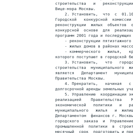
строительства   и   реконструкции
Вице-мэра Москвы.

    2. Установить,  что  с  01.10
Городской   конкурсной  комиссии 
реконструкции  жилых  объектов  о
конкурсной  основе  для  реализац
программ 2001 года и последующих 
    - реконструкции пятиэтажного 
    - жилых домов в районах массо
    - коммерческого   жилья,   кр
которого поступают в городской бю
    3. Установить,   что   городс
строительства  муниципального  жи
является   Департамент   муниципа
Правительства Москвы.

    4. Прекратить,   начиная   с 
долгосрочной аренды земельных уча
    5. Управлению  координации эк
реализацией    Правительства    М
экономической   политики   и   ра
муниципального   жилья   и  жилищ
Департаментом  финансов г. Москвы
городского  заказа  и  Управление
промышленной  политики  в  строит
месячный  срок  подготовить и пре