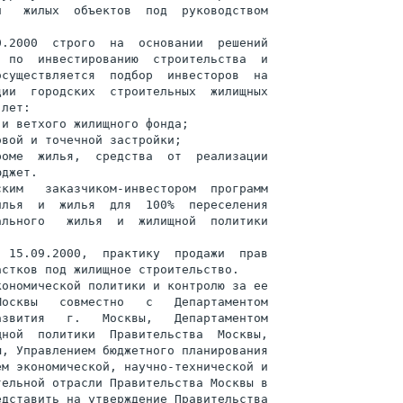
   жилых  объектов  под  руководством

.2000  строго  на  основании  решений

 по  инвестированию  строительства  и

существляется  подбор  инвесторов  на

ии  городских  строительных  жилищных

лет:

и ветхого жилищного фонда;

вой и точечной застройки;

оме  жилья,  средства  от  реализации

джет.

ким   заказчиком-инвестором  программ

лья  и  жилья  для  100%  переселения

льного   жилья  и  жилищной  политики

 15.09.2000,  практику  продажи  прав

стков под жилищное строительство.

ономической политики и контролю за ее

осквы   совместно   с   Департаментом

звития   г.   Москвы,   Департаментом

ной  политики  Правительства  Москвы,

, Управлением бюджетного планирования

м экономической, научно-технической и

ельной отрасли Правительства Москвы в

дставить на утверждение Правительства
