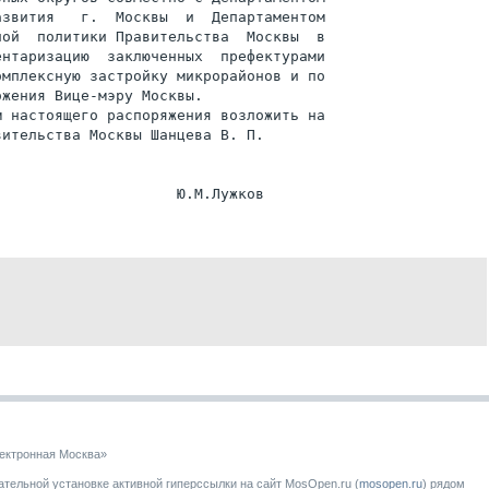
звития   г.  Москвы  и  Департаментом

ой  политики Правительства  Москвы  в

нтаризацию  заключенных  префектурами

мплексную застройку микрорайонов и по

жения Вице-мэру Москвы.

 настоящего распоряжения возложить на

ительства Москвы Шанцева В. П.

ектронная Москва»
тельной установке активной гиперссылки на сайт MosOpen.ru (
mosopen.ru
) рядом