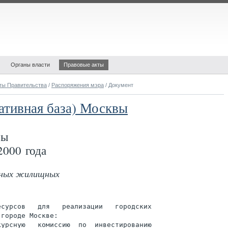
Органы власти
Правовые акты
ты Правительства
/
Распоряжения мэра
/ Документ
ативная база) Москвы
вы
2000 года
ьных жилищных
сурсов   для   реализации   городских

городе Москве:

урсную   комиссию  по  инвестированию
