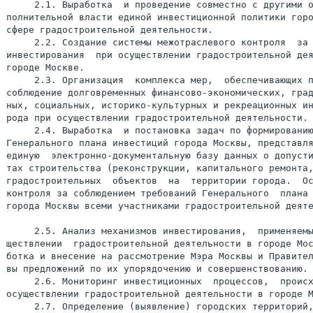
     2.1. Выработка  и проведение совместно с другими о
полнительной власти единой инвестиционной политики горо
сфере градостроительной деятельности.

     2.2. Создание системы межотраслевого контроля  за 
инвестирования  при осуществлении градостроительной дея
городе Москве.

     2.3. Организация  комплекса мер,  обеспечивающих п
соблюдение долговременных финансово-экономических, град
ных, социальных, историко-культурных и рекреационных ин
рода при осуществлении градостроительной деятельности.

     2.4. Выработка  и постановка задач по формированию
Генерального плана инвестиций города Москвы, представля
единую  электронно-документальную базу данных о допусти
тах строительства (реконструкции, капитального ремонта,
градостроительных  объектов  на  территории города.  Ос
контроля за соблюдением требований Генерального  плана 
города Москвы всеми участниками градостроительной деяте
     2.5. Анализ механизмов инвестирования,  применяемы
ществлении  градостроительной деятельности в городе Мос
ботка и внесение на рассмотрение Мэра Москвы и Правител
вы предложений по их упорядочению и совершенствованию.

     2.6. Мониторинг инвестиционных  процессов,  происх
осуществлении градостроительной деятельности в городе М
     2.7. Определение (выявление) городских территорий,