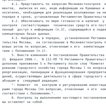
     4.1. Представлять по запросам Мосинвестконтроля  к
ментов,  выписки из них, иную информацию на бумажных и 
носителях, необходимую для реализации возложенных на не
порядке и сроки, установленные Регламентом Правительств
     4.2. Обеспечивать по мере готовности и наличия  у 
контроля  соответствующих  технических средств его пост
ленный  доступ к информации (п.3), содержащейся в подве
компьютерных базах данных.

     4.3. Направлять в порядке,  установленном Регламен
тельства Москвы,  на согласование в Мосинвестконтроль п
вовых актов по вопросам, отнесенным к его  компетенции 
твии с Положением (п.1).

     5. Внести изменения в постановление Правительства 
21  февраля 2006 г.  N 112-ПП "О Регламенте Правительст
дополнив приложение 5 к Регламенту после слов "Комитет 
рованию городского хозяйства города Москвы ( по вопроса
реорганизации, ликвидации и функционирования предприяти
дений, осуществляющих деятельность в сфере городского х
абзацем в  следующей редакции:

     "- Комитет  по  контролю и регулированию инвестици
рамм города Москвы (по вопросам, отнесенным  к его  ком
соответствии с Положением.".

     6. Контроль за выполнением настоящего постановлени
вы оставляет за собой.
