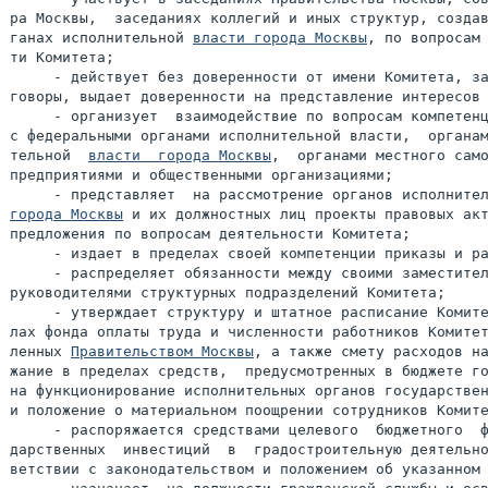
ра Москвы,  заседаниях коллегий и иных структур, создав
ганах исполнительной 
власти города Москвы
, по вопросам 
ти Комитета;

     - действует без доверенности от имени Комитета, за
говоры, выдает доверенности на представление интересов 
     - организует  взаимодействие по вопросам компетенц
с федеральными органами исполнительной власти,  органам
тельной  
власти  города Москвы
,  органами местного само
предприятиями и общественными организациями;

     - представляет  на рассмотрение органов исполните
города Москвы
 и их должностных лиц проекты правовых акт
предложения по вопросам деятельности Комитета;

     - издает в пределах своей компетенции приказы и ра
     - распределяет обязанности между своими заместител
руководителями структурных подразделений Комитета;

     - утверждает структуру и штатное расписание Комите
лах фонда оплаты труда и численности работников Комитет
ленных 
Правительством Москвы
, а также смету расходов на
жание в пределах средств,  предусмотренных в бюджете го
на функционирование исполнительных органов государствен
и положение о материальном поощрении сотрудников Комите
     - распоряжается средствами целевого  бюджетного  ф
дарственных  инвестиций  в  градостроительную деятельно
ветствии с законодательством и положением об указанном 