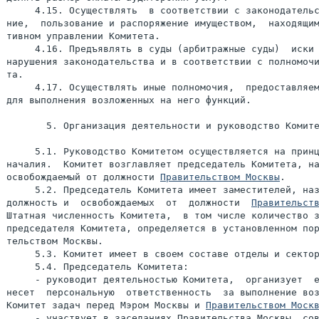
     4.15. Осуществлять  в соответствии с законодательс
ние,  пользование и распоряжение имуществом,  находящим
тивном управлении Комитета.

     4.16. Предъявлять в суды (арбитражные суды)  иски 
нарушения законодательства и в соответствии с полномочи
та.

     4.17. Осуществлять иные полномочия,  предоставляем
для выполнения возложенных на него функций.

       5. Организация деятельности и руководство Комите
     5.1. Руководство Комитетом осуществляется на принц
началия.  Комитет возглавляет председатель Комитета, на
освобождаемый от должности 
Правительством Москвы
.

     5.2. Председатель Комитета имеет заместителей, наз
должность и  освобождаемых  от  должности  
Правительст
Штатная численность Комитета,  в том числе количество з
председателя Комитета, определяется в установленном пор
тельством Москвы.

     5.3. Комитет имеет в своем составе отделы и сектор
     5.4. Председатель Комитета:

     - руководит деятельностью Комитета,  организует  е
несет  персональную  ответственность  за выполнение воз
Комитет задач перед Мэром Москвы и 
Правительством Моск
     - участвует в заседаниях Правительства Москвы, сов