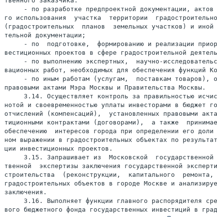
твенного заказчика:

     - по разработке предпроектной документации, актов 
го использования  участка  территории  градостроительно
(градостроительных  планов  земельных участков) и иной 
тельной документации;

     - по  подготовке,  формированию и реализации приор
вестиционных проектов в сфере градостроительной деятель
     - по выполнению экспертных,  научно-исследовательс
вационных работ, необходимых для обеспечения функций Ко
     - по иным работам (услугам,  поставкам товаров), о
правовыми актами Мэра Москвы и Правительства Москвы.

     3.14. Осуществляет контроль за правильностью исчис
нотой и своевременностью уплаты инвесторами в бюджет го
отчислений (компенсаций),  установленных правовыми акта
тиционными контрактами (договорами),  а также  принимае
обеспечению  интересов города при определении его доли 
ном выражении в градостроительных объектах по результат
ции инвестиционных проектов.

     3.15. Запрашивает из  Московской  государственной 
твенной  экспертизы заключения государственной эксперти
строительства  (реконструкции,  капитального  ремонта, 
градостроительных объектов в городе Москве и анализируе
заключения.

     3.16. Выполняет функции главного распорядителя сре
вого бюджетного фонда государственных инвестиций в град