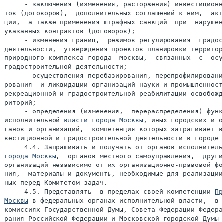
     - заключения (изменения, расторжения) инвестиционн
тов (договоров),  дополнительных соглашений к ним,  акт
ции,  а также применения штрафных санкций  при  нарушен
указанных контрактов (договоров);

     - изменения границ,  режимов регулирования  градос
деятельности,  утверждения проектов планировки территор
природного комплекса города  Москвы,  связанных  с  осу
градостроительной деятельности;

     - осуществления перебазирования, перепрофилировани
рования  и ликвидации организаций науки и промышленност
рекреационной и градостроительной реабилитации освобожд
риторий;

     - определения (изменения,  перераспределения) функ
исполнительной 
власти города Москвы
, иных городских и о
ганов и организаций,  компетенция которых затрагивает в
вестиционной и градостроительной деятельности в городе 
     4.4. Запрашивать и получать от органов исполнител
города Москвы
,  органов местного самоуправления,  други
организаций независимо от их организационно-правовой фо
ния,  материалы и документы, необходимые для реализации
ных перед Комитетом задач.

     4.5. Представлять  в пределах своей компетенции 
Пр
Москвы
 в федеральных органах исполнительной власти,  в 
комиссиях Государственной Думы, Совета Федерации Федера
рания Российской Федерации и Московской городской Думы 