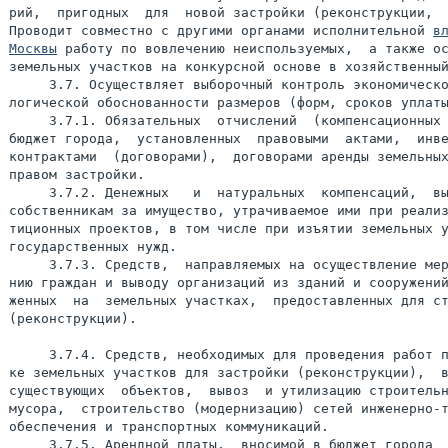
рий,  пригодных  для  новой застройки (реконструкции,  
Проводит совместно с другими органами исполнительной 
вл
Москвы
 работу по вовлечению неиспользуемых,  а также ос
земельных участков на конкурсной основе в хозяйственный
     3.7. Осуществляет выборочный контроль экономическо
логической обоснованности размеров (форм, сроков уплаты
     3.7.1. Обязательных  отчислений  (компенсационных 
бюджет города,  установленных  правовыми  актами,  инве
контрактами  (договорами),  договорами аренды земельных
правом застройки.

     3.7.2. Денежных   и  натуральных  компенсаций,  вы
собственникам за имущество, утрачиваемое ими при реализ
тиционных проектов, в том числе при изъятии земельных у
государственных нужд.

     3.7.3. Средств,  направляемых на осуществление мер
нию граждан и выводу организаций из зданий и сооружений
женных  на  земельных участках,  предоставленных для ст
(реконструкции).

     3.7.4. Средств, необходимых для проведения работ п
ке земельных участков для застройки (реконструкции),  в
существующих  объектов,  вывоз  и утилизацию строительн
мусора,  строительство (модернизацию) сетей инженерно-т
обеспечения и транспортных коммуникаций.

     3.7.5. Арендной платы,  вносимой в бюджет города  