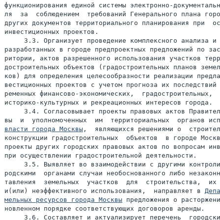
функционирования единой системы электронно-документальн
ля  за  соблюдением  требований Генерального плана горо
других документов территориального планирования при  ос
инвестиционных проектов.

     3.3. Организует проведение комплексного анализа и 
разработанных в городе предпроектных предложений по зас
ритории, актов разрешенного использования участков терр
достроительных объектов (градостроительных планов земел
ков) для определения целесообразности реализации предла
вестиционных проектов с учетом прогноза их последствий 
ременных финансово-экономических,  градостроительных,  
историко-культурных и рекреационных интересов города.

     3.4. Согласовывает проекты правовых актов Правител
власти города Москвы
,  являющихся решениями о  строител
конструкции градостроительных  объектов  в городе Москв
проекты других городских правовых актов по вопросам инв
при осуществлении градостроительной деятельности.

     3.5. Выявляет во взаимодействии с другими контроли
родскими  органами случаи необоснованного либо незаконн
тавления  земельных  участков  для  строительства,  их 
и(или) неэффективного использования,  направляет в 
Депа
мельных ресурсов города Москвы
 предложения о расторжени
новленном порядке соответствующих договоров аренды.

     3.6. Составляет и актуализирует перечень  городски