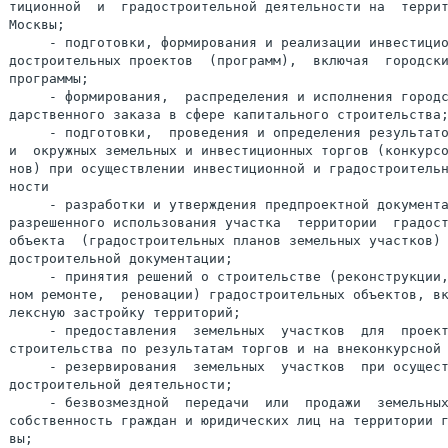
тиционной  и  градостроительной деятельности на  террит
Москвы;

     - подготовки, формирования и реализации инвестицио
достроительных проектов  (программ),  включая  городски
программы;

     - формирования,  распределения и исполнения городс
дарственного заказа в сфере капитального строительства;
     - подготовки,  проведения и определения результато
и  окружных земельных и инвестиционных торгов (конкурсо
нов) при осуществлении инвестиционной и градостроительн
ности

     - разработки и утверждения предпроектной документа
разрешенного использования участка  территории  градост
объекта  (градостроительных планов земельных участков) 
достроительной документации;

     - принятия решений о строительстве (реконструкции,
ном ремонте,  реновации) градостроительных объектов, вк
лексную застройку территорий;

     - предоставления  земельных  участков  для  проект
строительства по результатам торгов и на внеконкурсной 
     - резервирования  земельных  участков  при осущест
достроительной деятельности;

     - безвозмездной  передачи  или  продажи  земельных
собственность граждан и юридических лиц на территории г
вы;
