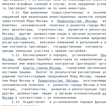
менения штрафных санкций в случае, если нарушение услов
та (договора) произошло не по вине инвестора.

     3.11. При выявлении  градостроительных  и  экономи
нарушений при реализации инвестиционных проектов направ
заместителям Мэра Москвы  в  
Правительстве  Москвы
,  во
Комплекс  экономической  политики и развития города Мос
лекс архитектуры,  строительства,  развития и реконстру
Москвы,  другим  должностным лицам и органам исполните
города Москвы
 в соответствии с их полномочиями предложе
росам расторжения,  внесения изменений и дополнений в и
ные контракты (договоры),  государственные  контракты  
аренды земельных участков с правом застройки.

     3.12. Рассматривает в порядке,  установленном  
Пра
Москвы
, обращения (жалобы) инвесторов на невыполнение у
люченных ими инвестиционных контрактов (договоров) орга
нительной  
власти города Москвы
,  городскими организаци
ностными лицами.  Вносит по результатам рассмотрения ук
ращений соответствующие предложения Мэру Москвы, первым
лям Мэра Москвы в  
Правительстве  Москвы
,  возглавляющи
экономической политики  и  развития города Москвы и Ком
тектуры,  строительства,  развития и реконструкции горо
другим  должностным  лицам  и органам исполнительной 
вл
Москвы
 в соответствии с их полномочиями.

     3.13. Осуществляет  в установленном порядке функци