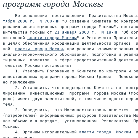
программ города Москвы
     Во исполнение  постановления  Правительства Москв
тября 2006 г.  N 700-ПП
 "О создании Комитета по контрол
рованию инвестиционных программ города Москвы", постано
вительства Москвы от 
21 января 2003 г.  N 18-ПП
 "Об орг
нительной 
власти города Москвы
" и Регламента Правительс
в целях обеспечения координации деятельности органов  и
ной  
власти города Москвы
 при решении взаимосвязанных в
циально-экономического обоснования, подготовки и реализ
тиционных  проектов  в сфере градостроительной деятельн
тельство Москвы постановляет:

     1. Утвердить Положение о Комитете по контролю и ре
инвестиционных программ города Москвы (далее - Положени
но приложению.

     2. Установить, что председатель Комитета по  контр
лированию  инвестиционных  программ  города Москвы (Мос
роль) имеет двух заместителей, в том числе одного перво
теля.

     3. Определить,  что Мосинвестконтроль является  по
(потребителем) информационных ресурсов Правительства Мо
ном объеме и в порядке,  установленном  Регламентом  Пр
Москвы.

     4. Органам исполнительной 
власти города  Москвы
  и
организациям:
