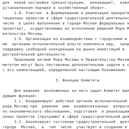
для  новой застройки (реконструкции,  реновации),  вовл
установленном порядке в хозяйственный оборот.

     2.8. Участие  в формировании и реализации приорите
тиционных проектов в сфере градостроительной деятельнос
числе  в целях выполнения в городе Москве федеральных н
проектов),  осуществляемых во исполнение решений Мэра М
вительства Москвы.

     2.9. Организация во взаимодействии с городскими и 
ми  органами исполнительной власти комплекса мер,  напр
поддержку свободной конкуренции на рынке инвестиций в  
достроительной деятельности.

     Правовыми актами Мэра Москвы и Правительства Москв
митетом могут быть поставлены дополнительные задачи в с
с его компетенцией, определенной настоящим Положением.

                       3. Функции Комитета

     Для решения  возложенных на него задач Комитет вып
дующие функции:

     3.1. Координирует действия органов исполнительной 
рода Москвы при  решении  ими  взаимосвязанных  вопросо
но-экономического обоснования, подготовке  и реализации
онных проектов (программ) в сфере градостроительной дея
     3.2. Анализирует состояние градостроительной  деят
городе  Москве,  в  том  числе  участвует в создании и 