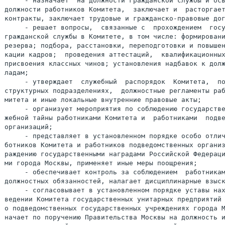
     - назначает  на должности гражданской службы и осв
должности работников Комитета,  заключает и  расторгает
контракты, заключает трудовые и гражданско-правовые дог
     - решает вопросы,  связанные с  прохождением  госу
гражданской службы в Комитете, в том числе: формировани
резерва; подбора, расстановки, переподготовки и повышен
кации кадров;  проведения аттестаций,  квалификационных
присвоения классных чинов; установления надбавок к долж
ладам;

     - утверждает  служебный  распорядок  Комитета,  по
структурных подразделениях,  должностные регламенты раб
митета и иные локальные внутренние правовые акты;

     - организует мероприятия по соблюдению государстве
жебной тайны работниками Комитета и  работниками  подве
организаций;

     - представляет в установленном порядке особо отлич
ботников Комитета и работников подведомственных организ
раждению государственными наградами Российской Федераци
ми города Москвы, применяет иные меры поощрения;

     - обеспечивает контроль за соблюдением  работникам
должностных обязанностей, налагает дисциплинарные взыск
     - согласовывает в установленном порядке уставы нах
ведении Комитета государственных унитарных предприятий 
о подведомственных государственных учреждениях города М
начает по поручению Правительства Москвы на должность и