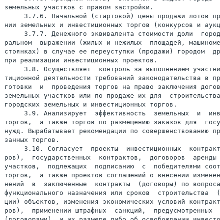
земельных участков с правом застройки.

     3.7.6. Начальной (стартовой) цены продажи лотов пр
нии земельных и инвестиционных торгов (конкурсов и аукц
     3.7.7. Денежного эквивалента стоимости доли  город
ральном  выражении (жилых и нежилых  площадей, машиноме
стоянках) в случае ее переуступки (продажи) городом  др
при реализации инвестиционных проектов.

     3.8. Осуществляет  контроль за выполнением участни
тиционной деятельности требований законодательства в пр
готовки  и  проведения торгов на право заключения догов
земельных участков или по продаже их для  строительства
городских земельных и инвестиционных торгов.

     3.9. Анализирует  эффективность  земельных  и  инв
торгов,  а также торгов по размещению заказов для  госу
нужд. Вырабатывает рекомендации по совершенствованию пр
занных торгов.

     3.10. Согласует  проекты  инвестиционных  контракт
ров),  государственных  контрактов,  договоров  аренды 
участков,  подлежащих  подписанию  с  победителями соот
торгов,  а также проектов соглашений о внесении изменен
нений  в  заключенные  контракты  (договоры) по вопроса
функционального назначения или сроков  строительства  (
ции) объектов, изменения экономических условий контракт
ров),  применении штрафных  санкций,  предусмотренных  
(договорами), и их размере либо об освобождении инвесто