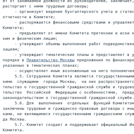
ет от занимаемой должности их руководителей, заключает,
расторгает с ними трудовые договоры;

     - организует ведение бухгалтерского учета и статис
отчетности в Комитете;

     - распоряжается финансовыми средствами и управляет
Комитета;

     - предъявляет от имени Комитета претензии и иски к
ким и физическим лицам;

     - утверждает объемы выполнения работ подведомствен
зациям;

     - утверждает тематические планы и представляет в у
порядке в 
Правительство Москвы
 предложения по финансиро
указанных в тематических планах;

     - осуществляет иные возложенные на него полномочия
     5.5. Сотрудники Комитета являются государственными
кими  служащими  города Москвы,  на них распространяетс
тельство о государственной гражданской службе и трудово
тельство  Российской  Федерации с особенностями,  преду
законодательством о государственной гражданской службе.
     5.6. Для  выполнения  отдельных  функций Комитетом
заключены трудовые и гражданско-правовые договоры с ины
ками, не являющимися государственными гражданскими служ
да Москвы.

     5.7. Комитет создает и поддерживает официальный Ин
Комитета.
