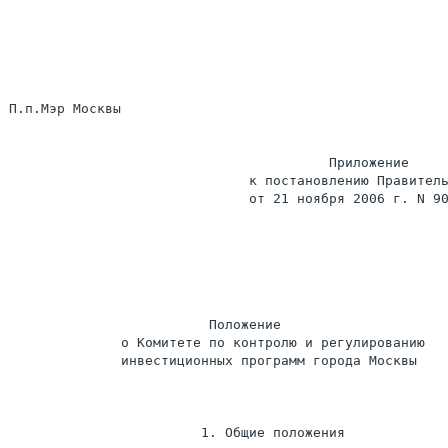
П.п.Мэр Москвы                                         
                                        Приложение

                              к постановлению Правитель
                              от 21 ноября 2006 г. N 90
                         Положение

              о Комитете по контролю и регулированию

              инвестиционных программ города Москвы

                        1. Общие положения
