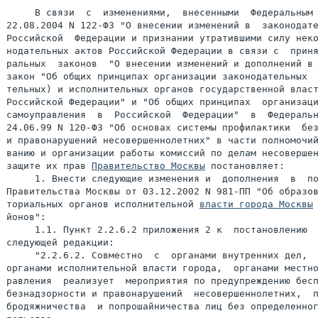
     В связи  с  изменениями,  внесенными  Федеральным 
22.08.2004 N 122-ФЗ "О внесении изменений в  законодате
Российской  Федерации и признании утратившими силу неко
нодательных актов Российской Федерации в связи с  приня
ральных  законов  "О внесении изменений и дополнений в 
закон "Об общих принципах организации законодательных  
тельных) и исполнительных органов государственной власт
Российской Федерации" и "Об общих принципах  организаци
самоуправления  в  Российской  Федерации"  в  Федеральн
24.06.99 N 120-ФЗ "Об основах системы профилактики  без
и правонарушений несовершеннолетних" в части полномочий
ванию и организации работы комиссий по делам несовершен
защите их прав 
Правительство Москвы
 постановляет:

     1. Внести следующие изменения и  дополнения  в  по
Правительства Москвы от 03.12.2002 N 981-ПП "Об образов
ториальных органов исполнительной 
власти города Москвы
йонов":

     1.1. Пункт 2.2.6.2 приложения 2 к  постановлению  
следующей редакции:

     "2.2.6.2. Совместно  с  органами внутренних дел,  
органами исполнительной власти города,  органами местно
равления  реализует  мероприятия по предупреждению бесп
безнадзорности и правонарушений  несовершеннолетних,  п
бродяжничества  и попрошайничества лиц без определенног