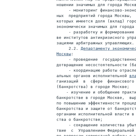
ношении значимых для города Москв
     - мониторинг финансово-эконо
ных  предприятий города Москвы,  
которых имеется доля (вклад) горо
экономически значимых для города 
     - разработку и формирование 
ве институтов антикризисного упра
зациями арбитражных управляющих.

     2.2. 
Департаменту экономичес
Москвы
:

     - проведение  государственно
дотвращение несостоятельности (ба
     - координацию работы отрасле
альных органов исполнительной 
вл
ганизаций  в  сфере  финансового 
(банкротства) в городе Москве;

    - изучение и обобщение практи
банкротстве в городе Москве,  выр
по повышению эффективности процед
банкротства и защите от банкротст
органами исполнительной власти в 
ства о банкротстве;

     - сокращение количества убыт
твие  с  Управлением Федеральной 
по вопросам совместной работы с у