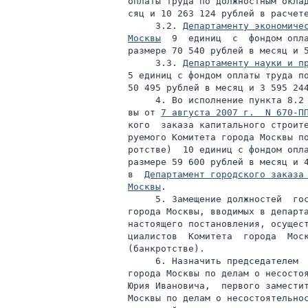
оплаты труда по должностным оклад
сяц и 10 263 124 рублей в расчете
     3.2. 
Департаменту экономичес
Москвы
  9  единиц  с  фондом опла
размере 70 540 рублей в месяц и 5
     3.3. 
Департаменту науки и п
5 единиц с фондом оплаты труда по
50 495 рублей в месяц и 3 595 244
     4. Во исполнение пункта 8.2 
вы от 
7 августа 2007 г.  N 670-П
кого  заказа капитального строите
руемого Комитета города Москвы по
ротстве)  10 единиц с фондом опла
размере 59 600 рублей в месяц и 4
в  
Департамент городского заказа 
Москвы
.

     5. Замещение должностей  гос
города Москвы, вводимых в департа
настоящего постановления, осущест
циалистов  Комитета  города  Моск
(банкротстве).

     6. Назначить председателем  
города Москвы по делам о несостоя
Юрия Ивановича,  первого заместит
Москвы по делам о несостоятельнос