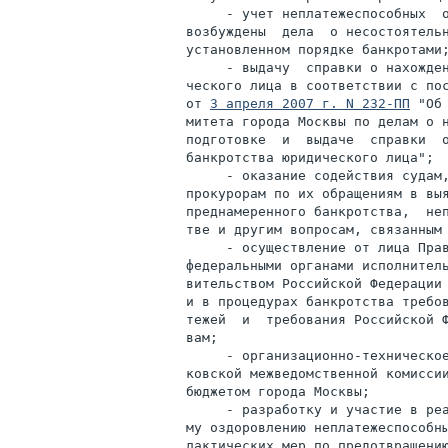
     - учет неплатежеспособных  о
возбуждены  дела  о несостоятельн
установленном порядке банкротами;
     - выдачу  справки о нахожден
ческого лица в соответствии с пос
от 
3 апреля 2007 г. N 232-ПП
 "Об
митета города Москвы по делам о н
подготовке  и  выдаче  справки  о
банкротства юридического лица";

     - оказание содействия судам,
прокурорам по их обращениям в выя
преднамеренного банкротства,  неп
тве и другим вопросам, связанным 
     - осуществление от лица Прав
федеральными органами исполнитель
вительством Российской Федерации 
и в процедурах банкротства требов
тежей  и  требования Российской Ф
вам;

     - организационно-техническое
ковской межведомственной комиссии
бюджетом города Москвы;

     - разработку и участие в реа
му оздоровлению неплатежеспособны
лактических мер по предотвращению