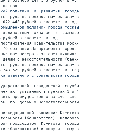
ам в размере 144 145 рублей в ме-

 на год.

кой политики  и  развития  города

ты труда по должностным окладам в

 022 448 рублей в расчете на год.

ромышленной политики города Москвы
 должностным  окладам  в  размере

 рублей в расчете на год.

постановления Правительства Моск-

П
 "О создании Департамента городс-

льства" передать за счет ликвиди-

 делам о несостоятельности (банк-

ты труда по должностным окладам в

 243 520 рублей в расчете на  год

капитального строительства города

ударственной  гражданской  службы

ментах, указанных в пунктах 3 и 4

вить преимущественно за счет спе-

вы  по  делам о несостоятельности

ликвидационной  комиссии Комитета

тельности (банкротстве)  Федорова

еля председателя Комитета  города

ти (банкротстве) и поручить ему в
