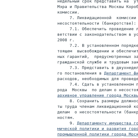
недельный срок представить на  ут
Мэра и Правительства Москвы Короб
комиссии.

     7. Ликвидационной  комиссии 
несостоятельности (банкротстве):

     7.1. Обеспечить проведение л
ветствии с законодательством в ус
2008 г.

     7.2. В установленном порядке
тоящем  высвобождении и обеспечит
ных гарантий,  предусмотренных за
гражданской службе и трудовым зак
     7.3. Представить в двухнедел
го постановления в 
Департамент ф
расходов, необходимых для проведе
     7.4. Сдать в установленном п
рода  Москвы  по делам о несосто
архивное управление города Москв
     8. Сохранить размеры должнос
ты труда членам ликвидационной ко
делам  о несостоятельности (банкр
ностям.

     9. 
Департаменту имущества г
мической политики и развития гор
промышленной политики города Мос