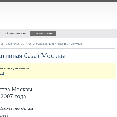
Органы власти
Правовые акты
ты Правительства
/
Постановления Правительства
/ Документ
ативная база) Москвы
о ещё 2 документа.
ицы
.
ства Москвы
2007 года
Москвы по делам
тве)