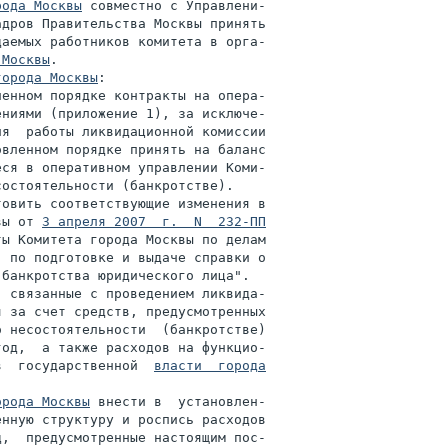
рода Москвы
 совместно с Управлени-

дров Правительства Москвы принять

аемых работников комитета в орга-

 Москвы
.

города Москвы
:

енном порядке контракты на опера-

ниями (приложение 1), за исключе-

я  работы ликвидационной комиссии

вленном порядке принять на баланс

ся в оперативном управлении Коми-

остоятельности (банкротстве).

овить соответствующие изменения в

вы от 
3 апреля 2007  г.  N  232-ПП
ы Комитета города Москвы по делам

 по подготовке и выдаче справки о

банкротства юридического лица".

 связанные с проведением ликвида-

 за счет средств, предусмотренных

 несостоятельности  (банкротстве)

од,  а также расходов на функцио-

в  государственной  
власти  города

орода Москвы
 внести в  установлен-

нную структуру и роспись расходов

,  предусмотренные настоящим пос-
