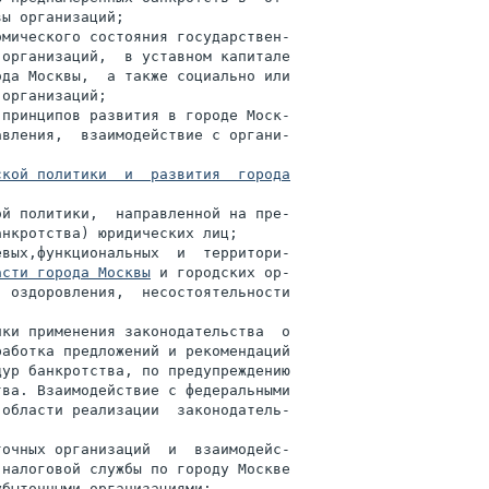
ы организаций;

мического состояния государствен-

организаций,  в уставном капитале

да Москвы,  а также социально или

организаций;

принципов развития в городе Моск-

вления,  взаимодействие с органи-

кой политики  и  развития  города

й политики,  направленной на пре-

нкротства) юридических лиц;

вых,функциональных  и  территори-

асти города Москвы
 и городских ор-

 оздоровления,  несостоятельности

ки применения законодательства  о

аботка предложений и рекомендаций

ур банкротства, по предупреждению

ва. Взаимодействие с федеральными

области реализации  законодатель-

очных организаций  и  взаимодейс-

налоговой службы по городу Москве

быточными организациями;
