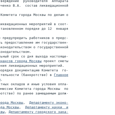
верждение  руководителя  Аппарата

ченко В.А.  состав ликвидационной

Комитета города Москвы по делам о

иквидационных мероприятий в соот-

тановленном порядке до 12  января

 предупредить работников о предс-

ь предоставление им государствен-

конодательством о государственной

онодательством.

ьный срок со дня выхода настояще-

инансов города Москвы
 проект сметы

ния ликвидационных мероприятий.

орядке документацию Комитета  го-

ятельности (банкротстве) в 
Главное

ы
.

тных окладов и иные условия опла-

миссии Комитета города Москвы  по

отстве) по ранее замещаемым долж-

орода Москвы
,  
Департаменту эконо-

ода Москвы
,  
Департаменту науки  и

квы
, 
Департаменту городского зака-
