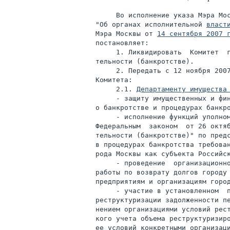
     Во исполнение указа Мэра Мо
"Об органах исполнительной 
власт
Мэра Москвы от 
14 сентября 2007 
постановляет:

     1. Ликвидировать  Комитет  г
тельности (банкротстве).

     2. Передать с 12 ноября 2007
Комитета:

     2.1. 
Департаменту имущества
     - защиту имущественных и фин
о банкротстве и процедурах банкро
     - исполнение функций уполном
Федеральным  законом  от 26 октяб
тельности (банкротстве)" по предс
в процедурах банкротства требован
рода Москвы как субъекта Российск
     - проведение  организационно
работы по возврату долгов городу 
предприятиям и организациям город
     - участие в установленном  п
реструктуризации задолженности пе
нением организациями условий рест
кого учета объема реструктуризиро
ее условий конкретными организаци