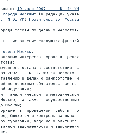
сквы от 
19 июля 2007  г.  N  44-УМ
и города Москвы
" (в редакции указа

г.  N 91-УМ
) 
Правительство  Москвы
орода Москвы по делам о несостоя-

 г.  исполнение следующих функций

 города Москвы
:

ансовых интересов города в  делах

тства;

оченного органа в соответствии  с

ря 2002 г.  N 127-ФЗ "О несостоя-

тавлению в делах о банкротстве  и

ий по денежным обязательствам го-

ой Федерации;

й,  аналитической  и методической

Москве,  а также  государственным

а Москвы;

орядке  в  проведении  работы  по

ред бюджетом и контроль за выпол-

руктуризации, ведение аналитичес-

ванной задолженности и выполнения

ями;
