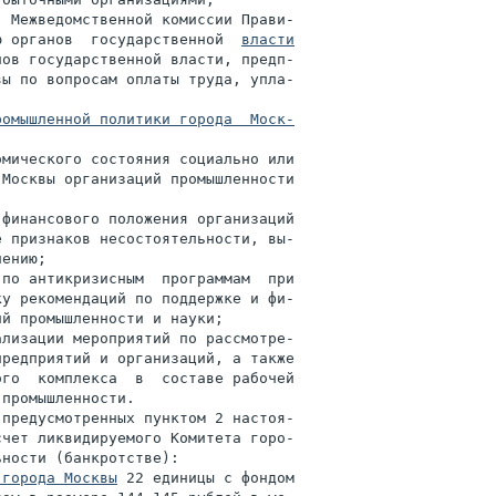
 Межведомственной комиссии Прави-

ю органов  государственной  
власти

ов государственной власти, предп-

ы по вопросам оплаты труда, упла-

омышленной политики города  Моск-

мического состояния социально или

Москвы организаций промышленности

финансового положения организаций

 признаков несостоятельности, вы-

ению;

по антикризисным  программам  при

у рекомендаций по поддержке и фи-

й промышленности и науки;

лизации мероприятий по рассмотре-

редприятий и организаций, а также

го  комплекса  в  составе рабочей

промышленности.

предусмотренных пунктом 2 настоя-

чет ликвидируемого Комитета горо-

ности (банкротстве):

 города Москвы
 22 единицы с фондом
