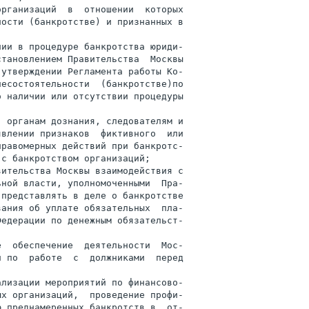
рганизаций  в  отношении  которых

ости (банкротстве) и признанных в



ии в процедуре банкротства юриди-

тановлением Правительства  Москвы

 утверждении Регламента работы Ко-

есостоятельности  (банкротстве)по

 наличии или отсутствии процедуры

 органам дознания, следователям и

влении признаков  фиктивного  или

равомерных действий при банкротс-

с банкротством организаций;

ительства Москвы взаимодействия с

ной власти, уполномоченными  Пра-

представлять в деле о банкротстве

ания об уплате обязательных  пла-

едерации по денежным обязательст-

  обеспечение  деятельности  Мос-

 по  работе  с  должниками  перед

лизации мероприятий по финансово-

х организаций,  проведение профи-

 преднамеренных банкротств в  от-
