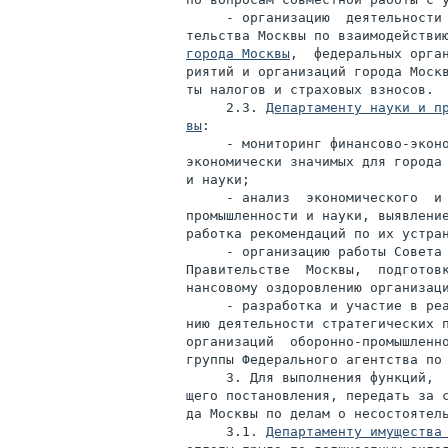
     - организацию  деятельности 
тельства Москвы по взаимодействи
города Москвы
,  федеральных орган
риятий и организаций города Москв
ты налогов и страховых взносов.

     2.3. 
Департаменту науки и пр
вы
:

     - мониторинг финансово-эконо
экономически значимых для города 
и науки;

     - анализ  экономического  и 
промышленности и науки, выявление
работка рекомендаций по их устран
     - организацию работы Совета 
Правительстве  Москвы,  подготовк
нансовому оздоровлению организаци
     - разработка и участие в реа
нию деятельности стратегических п
организаций  оборонно-промышленно
группы Федерального агентства по 
     3. Для выполнения функций,  
щего постановления, передать за с
да Москвы по делам о несостоятель
     3.1. 
Департаменту имущества