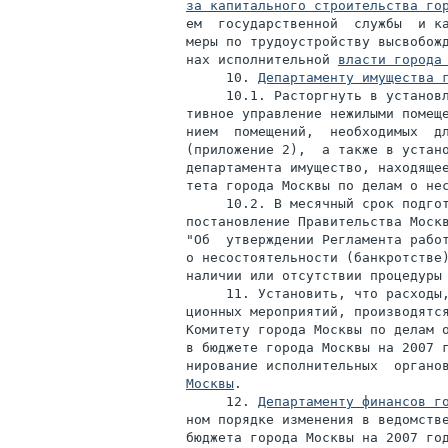
за капитального строительства го
ем  государственной  службы  и ка
меры по трудоустройству высвобожд
нах исполнительной 
власти города
     10. 
Департаменту имущества 
     10.1. Расторгнуть в установл
тивное управление нежилыми помеще
нием  помещений,  необходимых  дл
(приложение 2),  а также в устано
департамента имущество, находящее
тета города Москвы по делам о нес
     10.2. В месячный срок подгот
постановление Правительства Моск
"Об  утверждении Регламента работ
о несостоятельности (банкротстве)
наличии или отсутствии процедуры 
     11. Установить, что расходы,
ционных мероприятий, производятся
Комитету города Москвы по делам о
в бюджете города Москвы на 2007 г
нирование исполнительных  органо
Москвы
.

     12. 
Департаменту финансов г
ном порядке изменения в ведомстве
бюджета города Москвы на 2007 год