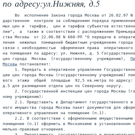
по адресу:ул.Нижняя, д.5
     Во  исполнение Закона города Москвы от 26.02.97 N 
дарственном  контроле за соблюдением порядка применения
мых цен и  тарифов,  цен и тарифов субъектов естественн
лии",  а  также в соответствии с распоряжением Премьера
ства Москвы  от 22.06.98 N 660-РП "О передаче в операти
ление  нежилых  помещений бюджетным учреждениям города 
связи с необходимостью  оформления права  оперативного 
на помещения по адресу: ул. Нижняя, д. 5 Государственно
цен города  Москвы  (государственному  учреждению),  
Пр
Москвы
 постановляет:

     1. Передать в оперативное управление Государственн
ции цен города Москвы (государственному учреждению) пом
вого  этажа  общей  площадью  92,5 кв.метра по адресу: 
д.5 для размещения отдела цен по Северному округу.

     2. Государственной инспекции цен города Москвы (го
ному учреждению):

     2.1. Представить в Департамент государственного и 
ного имущества города Москвы пакет документов для оформ
оперативного управления на помещение (п.1).

     2.2. В соответствии с оформленными имущественными 
помещение (п.1) оформить в Москомземе в установленном п
мельно-правовые отношения.

     3.  Департаменту  государственного и муниципальног