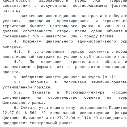
кредиторской    задолженности   перед   АКБ   "Тверьуни
соответствии  с  документами,  подтверждающими  фактиче
затраты;

     -  заключение инвестиционного контракта с победите
условиях   проведения   проектирования   и  строительст
территории  бывшего  Центрального  рынка  в  2000-2003 
долевой  собственности  сторон  после  сдачи  объекта в
соотношении: 70% - инвестору, 30% - городу Москве.

     4.  Префекту  Центрального  административного  окр
конкурса:

     4.1.  В  установленном  порядке  заключить с побед
инвестиционный контракт на условиях п.3 настоящего пост
     4.2.   По   окончании   строительства   объекта  и
эксплуатацию  оформить  акт  о  результатах реализации 
проекта.

     5. Победителю инвестиционного конкурса (п.3):

     5.1.   Оформить   в   Москомземе  земельно-правовы
установленном порядке.

     5.2.    Заказать   в   Москомархитектуре   исходно
документацию   на   строительство   объекта   на   терр
Центрального рынка.

     6. Считать утратившими силу постановления Правител
12.07.94  N 564  "О  комплексной  реконструкции  Центра
Цветном  бульваре" и от 27.12.94 N 1174 "О ликвидации г
предприятия "Центральный рынок".
