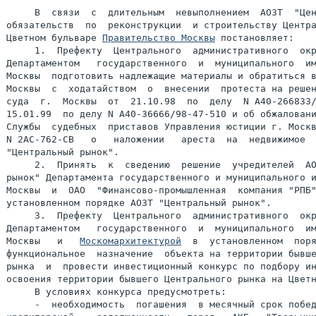
     В  связи  с  длительным  невыполнением  АОЗТ  "Цен
обязательств  по  реконструкции  и строительству Центра
Цветном бульваре 
Правительство Москвы
 постановляет:

     1.  Префекту  Центрального  административного  окр
Департаментом   государственного  и  муниципального  им
Москвы  подготовить надлежащие материалы и обратиться в
Москвы  с  ходатайством  о  внесении  протеста на решен
суда  г.  Москвы  от  21.10.98  по  делу  N А40-266833/
15.01.99  по делу N А40-36666/98-47-510 и об обжаловани
Службы  судебных  приставов Управления юстиции г. Москв
N 2АС-762-СВ   о   наложении   ареста  на  недвижимое  
"Центральный рынок".

     2.  Принять  к  сведению  решение  учредителей  АО
рынок" Департамента государственного и муниципального и
Москвы  и  ОАО  "Финансово-промышленная  компания "РПБ"
установленном порядке АОЗТ "Центральный рынок".

     3.  Префекту  Центрального  административного  окр
Департаментом   государственного  и  муниципального  им
Москвы   и   
Москомархитектурой
  в  установленном  поря
функциональное  назначение  объекта на территории бывше
рынка  и  провести инвестиционный конкурс по подбору ин
освоения территории бывшего Центрального рынка на Цветн
     В условиях конкурса предусмотреть:

     -  необходимость  погашения  в месячный срок побед