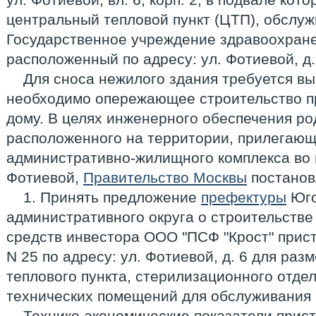
центральный тепловой пункт (ЦТП), обслу
Государственное учреждение здравоохране
расположенный по адресу: ул. Фотиевой, д.
Для сноса нежилого здания требуется вы
необходимо опережающее строительство п
дому. В целях инженерного обеспечения ро
расположенного на территории, прилегающ
административно-жилищного комплекса во в
Фотиевой,
Правительство Москвы
постанов
1. Принять предложение
префектуры
Юго
административного округа о строительстве 
средств инвестора ООО "ПСФ "Крост" прис
N 25 по адресу: ул. Фотиевой, д. 6 для ра
теплового пункта, стерилизационного отде
технических помещений для обслуживания 
Технико-экономические показатели прис