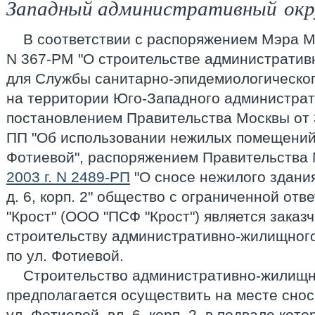
Западный административный окр
В соответствии с распоряжением Мэра Мо
N 367-РМ "О строительстве административ
для Службы санитарно-эпидемиологическог
на территории Юго-Западного администрати
постановлением Правительства Москвы от 3
ПП "Об использовании нежилых помещений 
Фотиевой", распоряжением Правительства
2003 г. N 2489-РП
"О сносе нежилого здания
д. 6, корп. 2" общество с ограниченной от
"Крост" (ООО "ПСФ "Крост") является заказ
строительству административно-жилищного
по ул. Фотиевой.
Строительство административно-жилищн
предполагается осуществить на месте снос
ул. Фотиевой, вл. 6, корп. 2, в подвале кот