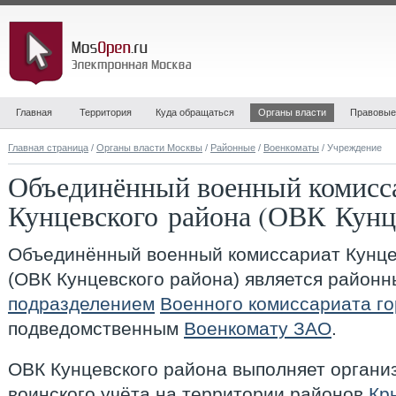
Главная
Территория
Куда обращаться
Органы власти
Правовые
Главная страница
/
Органы власти Москвы
/
Районные
/
Военкоматы
/ Учреждение
Объединённый военный комисс
Кунцевского района (ОВК Кунц
Объединённый военный комиссариат Кунце
(ОВК Кунцевского района)
является районн
подразделением
Военного комиссариата г
подведомственным
Военкомату ЗАО
.
ОВК Кунцевского района выполняет органи
воинского учёта на территории районов
Кр