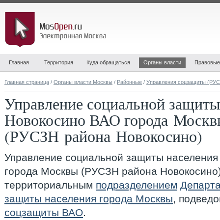
Главная
Территория
Куда обращаться
Органы власти
Правовые
Главная страница
/
Органы власти Москвы
/
Районные
/
Управления соцзащиты (РУ
Управление социальной защиты
Новокосино ВАО города Москв
(РУСЗН района Новокосино)
Управление социальной защиты населения
города Москвы (РУСЗН района Новокосино
территориальным
подразделением
Департ
защиты населения города Москвы
, подвед
соцзащиты ВАО
.