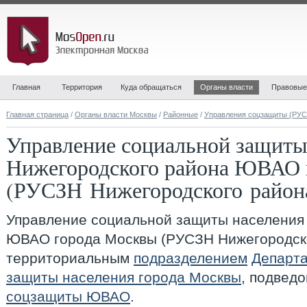
Главная
Территория
Куда обращаться
Органы власти
Правовые
Главная страница
/
Органы власти Москвы
/
Районные
/
Управления соцзащиты (РУ
Управление социальной защиты
Нижегородского района ЮВАО 
(РУСЗН Нижегородского район
Управление социальной защиты населения
ЮВАО города Москвы (РУСЗН Нижегородск
территориальным
подразделением
Департ
защиты населения города Москвы
, подвед
соцзащиты ЮВАО
.