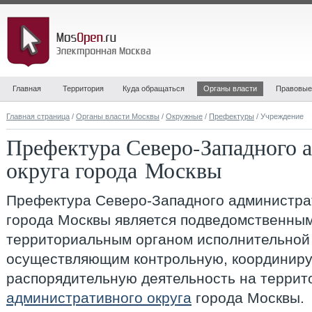
Главная
Территория
Куда обращаться
Органы власти
Правовые
Главная страница
/
Органы власти Москвы
/
Окружные
/
Префектуры
/ Учреждение
Префектура Северо-Западного 
округа города Москвы
Префектура Северо-Западного администрат
города Москвы
является подведомственны
территориальным органом исполнительно
осуществляющим контрольную, координиру
распорядительную деятельность на терри
административного округа
города Москвы.