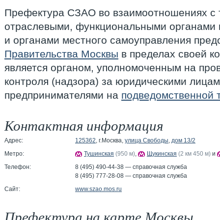
Префектура СЗАО во взаимоотношениях с 
отраслевыми, функциональными органами 
и органами местного самоуправления пред
Правительства Москвы
в пределах своей ко
является органом, уполномоченным на про
контроля (надзора) за юридическими лица
предпринимателями на
подведомственной 
Контактная информация
Адрес:
125362
, г.Москва,
улица Свободы
,
дом 13/2
Метро:
Тушинская
(950 м)
,
Щукинская
(2 км 450 м)
и
Телефон:
8 (495) 490-44-38 — справочная служба
8 (495) 777-28-08 — справочная служба
Сайт:
www.szao.mos.ru
Префектура на карте Москвы