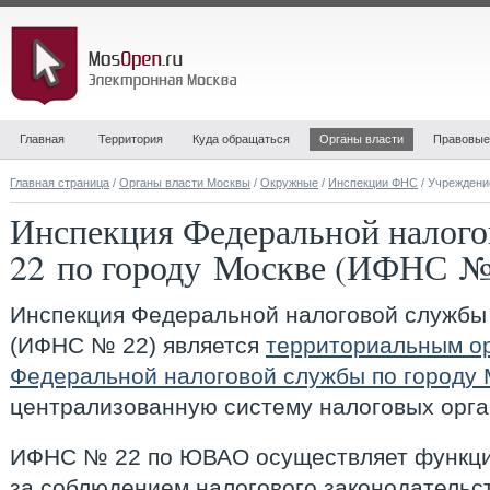
Главная
Территория
Куда обращаться
Органы власти
Правовые
Главная страница
/
Органы власти Москвы
/
Окружные
/
Инспекции ФНС
/ Учреждени
Инспекция Федеральной налог
22 по городу Москве (ИФНС №
Инспекция Федеральной налоговой службы
(ИФНС № 22)
является
территориальным о
Федеральной налоговой службы по городу 
централизованную систему налоговых орга
ИФНС № 22 по ЮВАО осуществляет функции
за соблюдением налогового законодательс