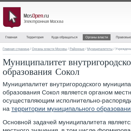
Главная
Территория
Куда обращаться
Органы власти
Правовые
Главная страница
/
Органы власти Москвы
/
Районные
/
Муниципалитеты
/ Учрежден
Муниципалитет внутригородско
образования Сокол
Муниципалитет внутригородского муниципа
образования Сокол
является органом местн
осуществляющим исполнительно-распоряди
на
территории муниципального образовани
Основной задачей муниципалитета являетс
местного значения, в том числе формиров