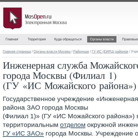
Главная
Территория
Куда обращаться
Органы власти
Правовые
Главная страница
/
Органы власти Москвы
/
Районные
/
ГУ ИС (ЕИРЦ) районов
/ Учр
Инженерная служба Можайског
города Москвы (Филиал 1)
(ГУ «ИС Можайского района»)
Государственное учреждение «
Инженерная
района ЗАО города Москвы
(Филиал 1)» (ГУ «ИС Можайского района»)
территориальным
отделом
окружной инжен
ГУ «ИС ЗАО»
города Москвы. Учреждение о