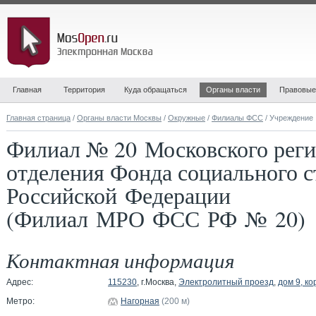
Главная
Территория
Куда обращаться
Органы власти
Правовые
Главная страница
/
Органы власти Москвы
/
Окружные
/
Филиалы ФСС
/ Учреждение
Филиал № 20 Московского реги
отделения Фонда социального с
Российской Федерации
(Филиал МРО ФСС РФ № 20)
Контактная информация
Адрес:
115230
, г.Москва,
Электролитный проезд
,
дом 9, ко
Метро:
Нагорная
(200 м)