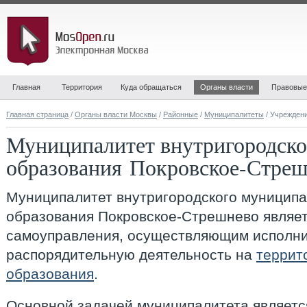
Главная
Территория
Куда обращаться
Органы власти
Правовые
Главная страница
/
Органы власти Москвы
/
Районные
/
Муниципалитеты
/ Учрежден
Муниципалитет внутригородско
образования Покровское-Стре
Муниципалитет внутригородского муниципа
образования Покровское-Стрешнево
являет
самоуправления, осуществляющим исполни
распорядительную деятельность на
террит
образования
.
Основной задачей муниципалитета являетс