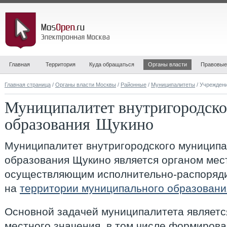
Главная
Территория
Куда обращаться
Органы власти
Правовые
Главная страница
/
Органы власти Москвы
/
Районные
/
Муниципалитеты
/ Учрежден
Муниципалитет внутригородско
образования Щукино
Муниципалитет внутригородского муниципа
образования Щукино
является органом мес
осуществляющим исполнительно-распоряди
на
территории муниципального образовани
Основной задачей муниципалитета являетс
местного значения, в том числе формиров