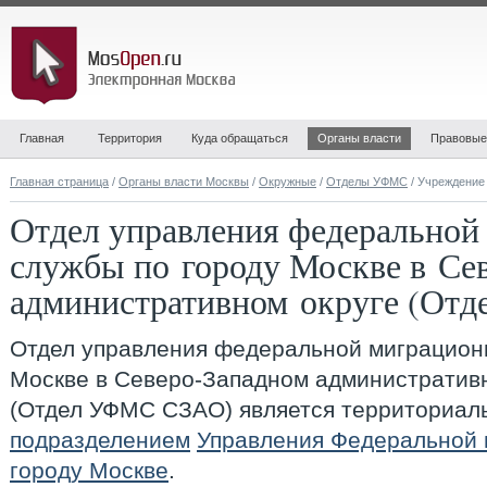
Главная
Территория
Куда обращаться
Органы власти
Правовые
Главная страница
/
Органы власти Москвы
/
Окружные
/
Отделы УФМС
/ Учреждение
Отдел управления федеральной
службы по городу Москве в Се
административном округе (О
Отдел управления федеральной миграцион
Москве в Северо-Западном административ
(Отдел УФМС СЗАО)
является территориа
подразделением
Управления Федеральной 
городу Москве
.