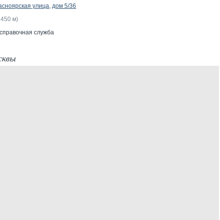
асноярская улица
,
дом 5/36
 450 м)
 справочная служба
сквы