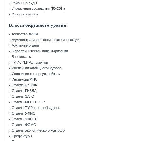
Районные суды
Управления соцзащиты (РУСЗН)
Управы районов
Власти окружного уровня
Агентства ДИГМ
Административно-технические инспекции
Архивные отделы
Бюро технической инвентаризации
Военкоматы
ГУ ИС (ЕИРЦ) округов
Инспекции жилищного надзора
Инспекции по переустройству
Инспекции ФНС
Отделения УФК
Отделы ГИБДД
Отделы ЗАГС
Отделы МОГТОРЭР
Отделы ТУ Роспотребнадзора
Отделы УФМС
Отделы УФССП
Отделы ФОМС
Отделы экологического контроля
Префектуры