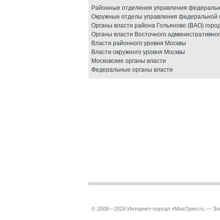
Районные отделения управления федеральн
Окружные отделы управления федеральной 
Органы власти района Гольяново (ВАО) горо
Органы власти Восточного административног
Власти районного уровня Москвы
Власти окружного уровня Москвы
Московские органы власти
Федеральные органы власти
© 2008—2026 Интернет-портал «MosOpen.ru — Эл