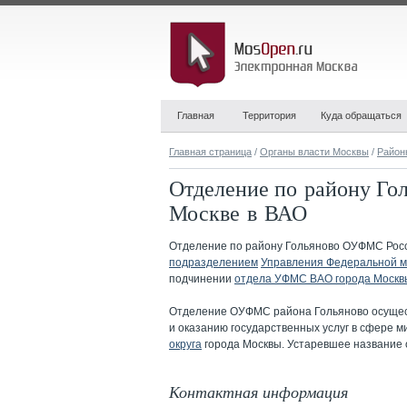
Главная
Территория
Куда обращаться
Главная страница
/
Органы власти Москвы
/
Район
Отделение по району Го
Москве в ВАО
Отделение по району Гольяново ОУФМС Росс
подразделением
Управления Федеральной м
подчинении
отдела УФМС ВАО города Москв
Отделение ОУФМС района Гольяново осущест
и оказанию государственных услуг в сфере 
округа
города Москвы. Устаревшее название
Контактная информация