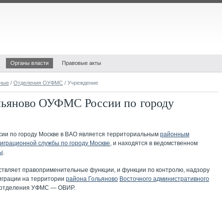
Органы власти
Правовые акты
ные
/
Отделения ОУФМС
/ Учреждение
льяново ОУФМС России по городу
ии по городу Москве в ВАО
является территориальным
районным
играционной службы по городу Москве
, и находятся в ведомственном
ы
.
вляет правоприменительные функции, и функции по контролю, надзору
миграции на территории
района Гольяново
Восточного административного
 отделения УФМС — ОВИР.