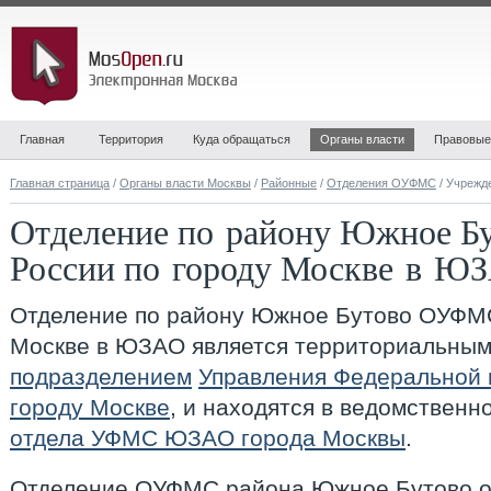
Главная
Территория
Куда обращаться
Органы власти
Правовые
Главная страница
/
Органы власти Москвы
/
Районные
/
Отделения ОУФМС
/ Учрежд
Отделение по району Южное 
России по городу Москве в Ю
Отделение по району Южное Бутово ОУФМС
Москве в ЮЗАО
является территориальны
подразделением
Управления Федеральной 
городу Москве
, и находятся в ведомственн
отдела УФМС ЮЗАО города Москвы
.
Отделение ОУФМС района Южное Бутово о