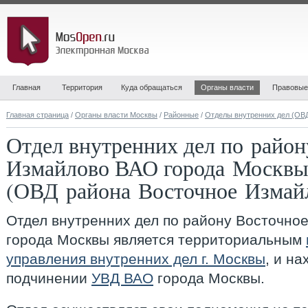
Главная
Территория
Куда обращаться
Органы власти
Правовые
Главная страница
/
Органы власти Москвы
/
Районные
/
Отделы внутренних дел (ОВ
Отдел внутренних дел по район
Измайлово ВАО города Москв
(ОВД района Восточное Измай
Отдел внутренних дел по району Восточно
города Москвы
является территориальным
управления внутренних дел г. Москвы
, и н
подчинении
УВД ВАО
города Москвы.