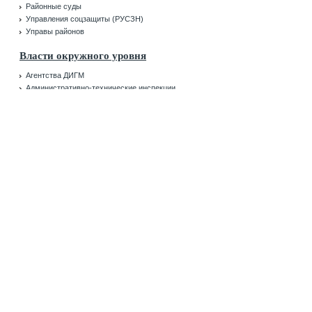
Районные суды
Управления соцзащиты (РУСЗН)
Управы районов
Власти окружного уровня
Агентства ДИГМ
Административно-технические инспекции
Архивные отделы
Бюро технической инвентаризации
Военкоматы
ГУ ИС (ЕИРЦ) округов
Инспекции жилищного надзора
Инспекции по переустройству
Инспекции ФНС
Отделения УФК
Отделы ГИБДД
Отделы ЗАГС
Отделы МОГТОРЭР
Отделы ТУ Роспотребнадзора
Отделы УФМС
Отделы УФССП
Отделы ФОМС
Отделы экологического контроля
Префектуры