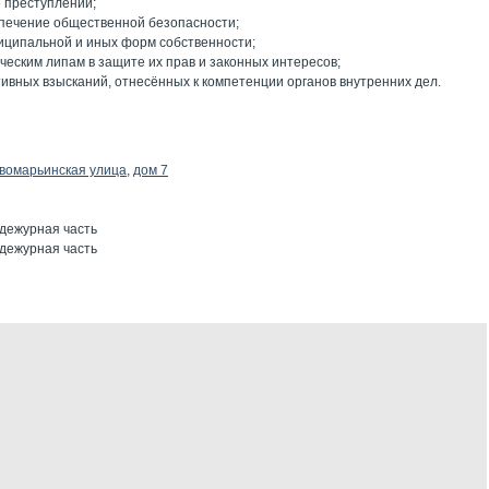
 преступлений;
печение общественной безопасности;
ниципальной и иных форм собственности;
еским липам в защите их прав и законных интересов;
вных взысканий, отнесённых к компетенции органов внутренних дел.
вомарьинская улица
,
дом 7
 дежурная часть
 дежурная часть