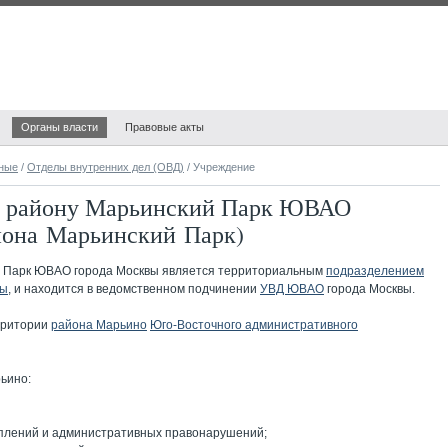
Органы власти
Правовые акты
ные
/
Отделы внутренних дел (ОВД)
/ Учреждение
по району Марьинский Парк ЮВАО
йона Марьинский Парк)
й Парк ЮВАО города Москвы
является территориальным
подразделением
вы
, и находится в ведомственном подчинении
УВД ЮВАО
города Москвы.
рритории
района Марьино
Юго-Восточного административного
ьино:
плений и административных правонарушений;