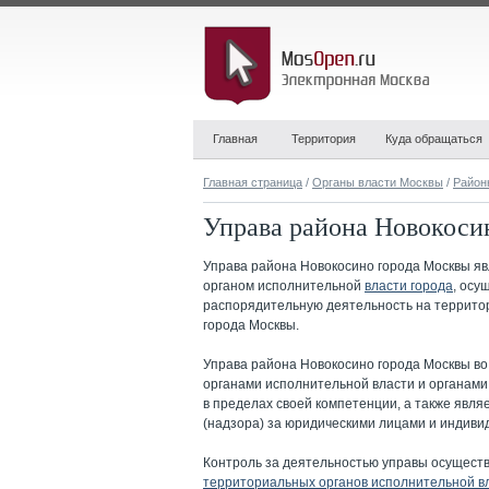
Главная
Территория
Куда обращаться
Главная страница
/
Органы власти Москвы
/
Район
Управа района Новокоси
Управа района Новокосино города Москвы
яв
органом исполнительной
власти города
, осу
распорядительную деятельность на террит
города Москвы.
Управа района Новокосино города Москвы в
органами исполнительной власти и органам
в пределах своей компетенции, а также явл
(надзора) за юридическими лицами и индив
Контроль за деятельностью управы осущест
территориальных органов исполнительной в