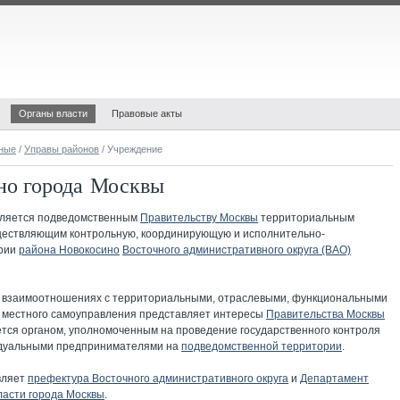
Органы власти
Правовые акты
ные
/
Управы районов
/ Учреждение
но города Москвы
ляется подведомственным
Правительству Москвы
территориальным
ществляющим контрольную, координирующую и исполнительно-
ории
района Новокосино
Восточного административного округа (ВАО)
о взаимоотношениях с территориальными, отраслевыми, функциональными
и местного самоуправления представляет интересы
Правительства Москвы
яется органом, уполномоченным на проведение государственного контроля
идуальными предпринимателями на
подведомственной территории
.
вляет
префектура Восточного административного округа
и
Департамент
ласти города Москвы
.