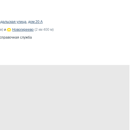
здальская улица
,
дом 20 А
м)
и
Новогиреево
(2 км 400 м)
 справочная служба