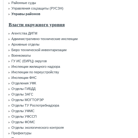
Районные суды
Управления соцзащиты (РУСЗН)
Управы районов
Власти окружного уровня
Агентства ДИГМ
Административно-технические инспекции
Архивные отделы
Бюро технической инвентаризации
Военкоматы
ГУ ИС (ЕИРЦ) округов
Инспекции жилищного надзора
Инспекции по переустройству
Инспекции ФНС
Отделения УФК
Отделы ГИБДД
Отделы ЗАГС
Отделы МОГТОРЭР
Отделы ТУ Роспотребнадзора
Отделы УФМС
Отделы УФССП
Отделы ФОМС
Отделы экологического контроля
Префектуры