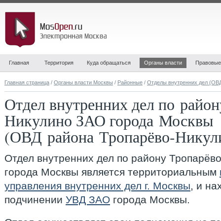
Главная
Территория
Куда обращаться
Органы власти
Правовые
Главная страница
/
Органы власти Москвы
/
Районные
/
Отделы внутренних дел (ОВ
Отдел внутренних дел по район
Никулино ЗАО города Москвы
(ОВД района Тропарёво-Никул
Отдел внутренних дел по району Тропарёв
города Москвы
является территориальным
управления внутренних дел г. Москвы
, и н
подчинении
УВД ЗАО
города Москвы.