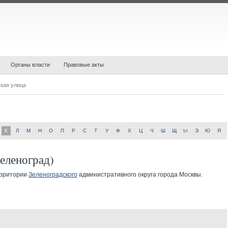
Органы власти
Правовые акты
кая улица
К
Л
М
Н
О
П
Р
С
Т
У
Ф
Х
Ц
Ч
Ш
Щ
Ы
Э
Ю
Я
Зеленоград)
рритории
Зеленоградского
административного округа города Москвы.