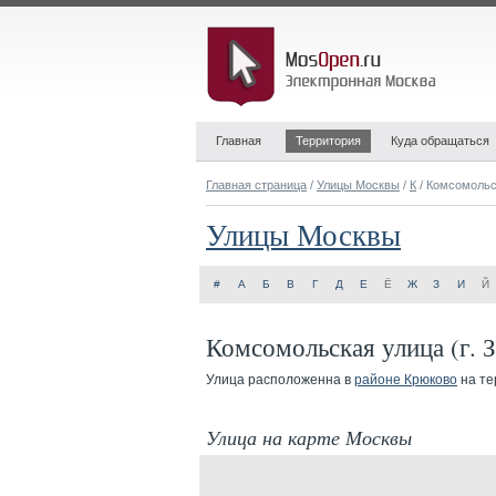
Главная
Территория
Куда обращаться
Главная страница
/
Улицы Москвы
/
К
/ Комсомольс
Улицы Москвы
#
А
Б
В
Г
Д
Е
Ё
Ж
З
И
Й
Комсомольская улица (г. 
Улица расположенна в
районе Крюково
на те
Улица на карте Москвы