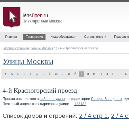
Главная
Территория
Куда обращаться
Органы власти
Правовые
Главная страница
/
Улицы Москвы
/
К
/ 4-й Красногорский проезд
Улицы Москвы
#
А
Б
В
Г
Д
Е
Ё
Ж
З
И
Й
К
Л
М
Н
О
П
Р
С
4-й Красногорский проезд
Проезд расположен в
районе Щукино
на территории
Северо-Западного
адм
Почтовый индекс всех адресов на улице —
123182
.
Список домов и строений:
2 / 4 стр 1
,
2 / 4 