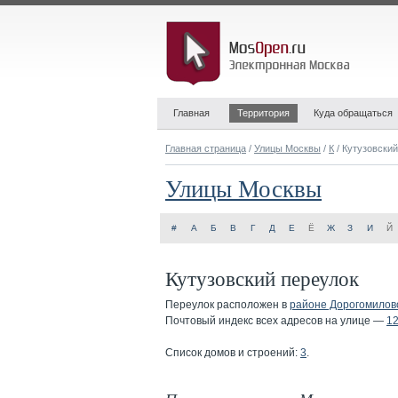
Главная
Территория
Куда обращаться
Главная страница
/
Улицы Москвы
/
К
/ Кутузовски
Улицы Москвы
#
А
Б
В
Г
Д
Е
Ё
Ж
З
И
Й
Кутузовский переулок
Переулок расположен в
районе Дорогомилов
Почтовый индекс всех адресов на улице —
1
Список домов и строений:
3
.