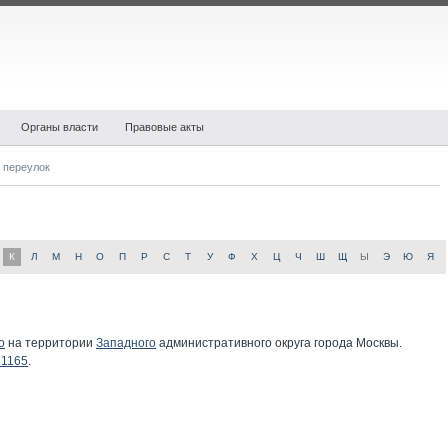
Органы власти
Правовые акты
й переулок
К
Л
М
Н
О
П
Р
С
Т
У
Ф
Х
Ц
Ч
Ш
Щ
Ы
Э
Ю
Я
о
на территории
Западного
административного округа города Москвы.
21165
.