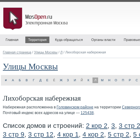
Главная
Территория
Куда обращаться
Органы власти
Правовые
Главная страница
/
Улицы Москвы
/
Л
/ Лихоборская набережная
Улицы Москвы
#
А
Б
В
Г
Д
Е
Ё
Ж
З
И
Й
К
Л
М
Н
О
П
Р
С
Лихоборская набережная
Набережная расположенна в
Головинском районе
на территории
Северног
Почтовый индекс всех адресов на улице —
125438
.
Список домов и строений:
2 кор 2
,
3
,
3 стр 
3 стр 9
,
3 стр 12
,
4 кор 1
,
4 кор 2
,
5 стр 2
,
5 