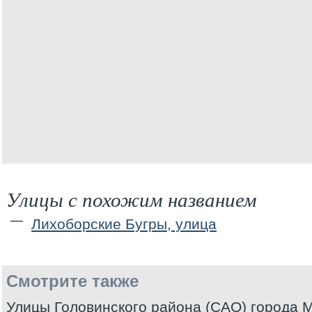
Улицы с похожим названием
Лихоборские Бугры, улица
Смотрите также
Улицы Головинского района (САО) города 