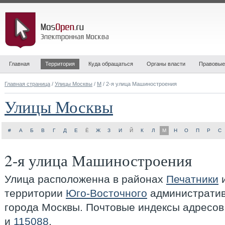
Главная
Территория
Куда обращаться
Органы власти
Правовые
Главная страница
/
Улицы Москвы
/
М
/ 2-я улица Машиностроения
Улицы Москвы
#
А
Б
В
Г
Д
Е
Ё
Ж
З
И
Й
К
Л
М
Н
О
П
Р
С
2-я улица Машиностроения
Улица расположенна в районах
Печатники
территории
Юго-Восточного
административ
города Москвы. Почтовыe индексы адресов
и
115088
.