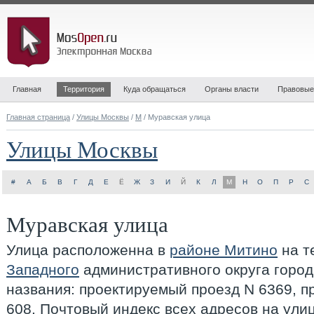
Главная
Территория
Куда обращаться
Органы власти
Правовые
Главная страница
/
Улицы Москвы
/
М
/ Муравская улица
Улицы Москвы
#
А
Б
В
Г
Д
Е
Ё
Ж
З
И
Й
К
Л
М
Н
О
П
Р
С
Муравская улица
Улица расположенна в
районе Митино
на т
Западного
административного округа горо
названия: проектируемый проезд N 6369, 
608. Почтовый индекс всех адресов на ул