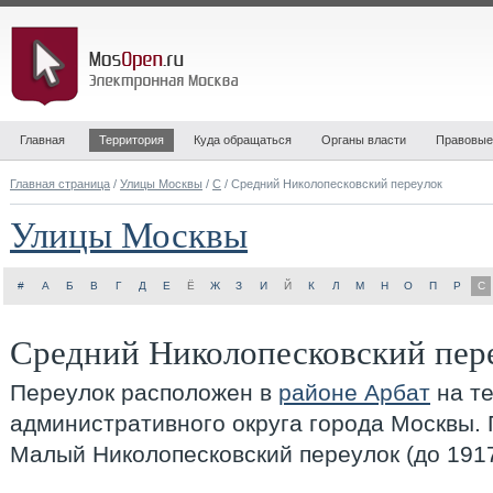
Главная
Территория
Куда обращаться
Органы власти
Правовые
Главная страница
/
Улицы Москвы
/
С
/ Средний Николопесковский переулок
Улицы Москвы
#
А
Б
В
Г
Д
Е
Ё
Ж
З
И
Й
К
Л
М
Н
О
П
Р
С
Средний Николопесковский пер
Переулок расположен в
районе Арбат
на т
административного округа города Москвы.
Малый Николопесковский переулок (до 1917 