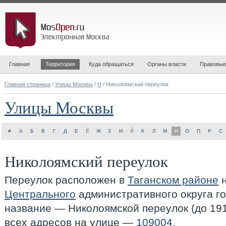
Главная
Территория
Куда обращаться
Органы власти
Правовые
Главная страница
/
Улицы Москвы
/
Н
/ Николоямский переулок
Улицы Москвы
#
А
Б
В
Г
Д
Е
Ё
Ж
З
И
Й
К
Л
М
Н
О
П
Р
С
Николоямский переулок
Переулок расположен в
Таганском районе
н
Центрального
административного округа г
название — Николоямской переулок (до 1917
всех адресов на улице —
109004
.