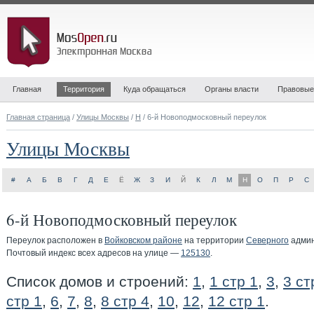
Главная
Территория
Куда обращаться
Органы власти
Правовые
Главная страница
/
Улицы Москвы
/
Н
/ 6-й Новоподмосковный переулок
Улицы Москвы
#
А
Б
В
Г
Д
Е
Ё
Ж
З
И
Й
К
Л
М
Н
О
П
Р
С
6-й Новоподмосковный переулок
Переулок расположен в
Войковском районе
на территории
Северного
админ
Почтовый индекс всех адресов на улице —
125130
.
Список домов и строений:
1
,
1 стр 1
,
3
,
3 ст
стр 1
,
6
,
7
,
8
,
8 стр 4
,
10
,
12
,
12 стр 1
.