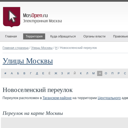
Главная
Территория
Куда обращаться
Органы власти
Правовые
Главная страница
/
Улицы Москвы
/
Н
/ Новоселенский переулок
Улицы Москвы
#
А
Б
В
Г
Д
Е
Ё
Ж
З
И
Й
К
Л
М
Н
О
П
Р
С
Новоселенский переулок
Переулок расположен в
Таганском районе
на территории
Центрального
адм
Переулок на карте Москвы