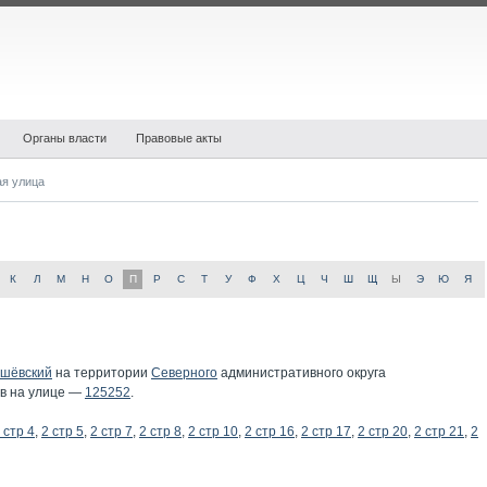
Органы власти
Правовые акты
ая улица
К
Л
М
Н
О
П
Р
С
Т
У
Ф
Х
Ц
Ч
Ш
Щ
Ы
Э
Ю
Я
шёвский
на территории
Северного
административного округа
ов на улице —
125252
.
 стр 4
,
2 стр 5
,
2 стр 7
,
2 стр 8
,
2 стр 10
,
2 стр 16
,
2 стр 17
,
2 стр 20
,
2 стр 21
,
2