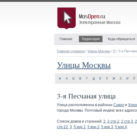
Главная
Территория
Куда обращаться
Главная страница
/
Улицы Москвы
/
П
/ 3-я Песчан
Улицы Москвы
#
А
Б
В
Г
Д
Е
Ё
Ж
З
И
Й
3-я Песчаная улица
Улица расположенна в районах
Сокол
и
Хоро
города Москвы. Почтовый индекс всех адрес
Список домов и строений:
2
,
2 стр 2
,
2 стр 3
,
2
стр 22
,
3
,
5 кор 1
,
5 кор 2
,
5 кор 3
,
5 кор 4
.