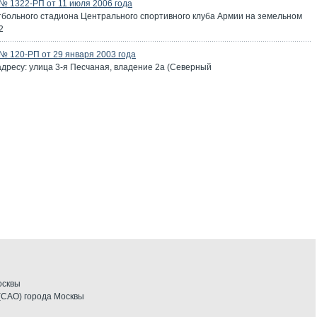
 1322-РП от 11 июля 2006 года
тбольного стадиона Центрального спортивного клуба Армии на земельном
2
 120-РП от 29 января 2003 года
адресу: улица 3-я Песчаная, владение 2а (Северный
осквы
(САО) города Москвы