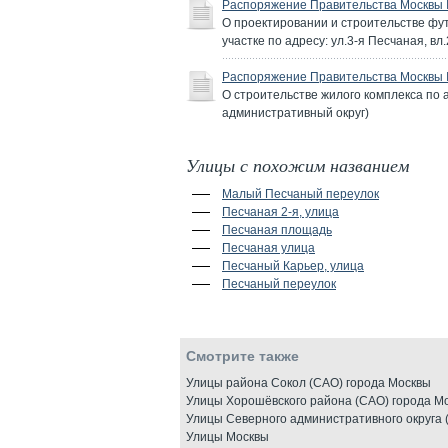
Распоряжение Правительства Москвы №
О проектировании и строительстве фу
участке по адресу: ул.3-я Песчаная, вл.
Распоряжение Правительства Москвы №
О строительстве жилого комплекса по 
административный округ)
Улицы с похожим названием
Малый Песчаный переулок
Песчаная 2-я, улица
Песчаная площадь
Песчаная улица
Песчаный Карьер, улица
Песчаный переулок
Смотрите также
Улицы района Сокол (САО) города Москвы
Улицы Хорошёвского района (САО) города М
Улицы Северного административного округа 
Улицы Москвы