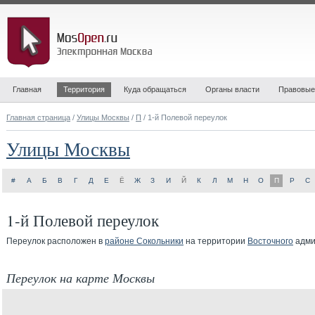
Главная
Территория
Куда обращаться
Органы власти
Правовые
Главная страница
/
Улицы Москвы
/
П
/ 1-й Полевой переулок
Улицы Москвы
#
А
Б
В
Г
Д
Е
Ё
Ж
З
И
Й
К
Л
М
Н
О
П
Р
С
1-й Полевой переулок
Переулок расположен в
районе Сокольники
на территории
Восточного
адми
Переулок на карте Москвы