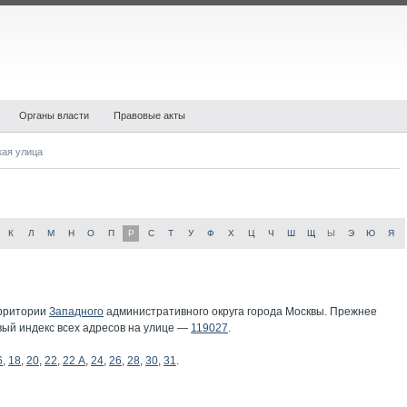
Органы власти
Правовые акты
кая улица
К
Л
М
Н
О
П
Р
С
Т
У
Ф
Х
Ц
Ч
Ш
Щ
Ы
Э
Ю
Я
рритории
Западного
административного округа города Москвы. Прежнее
овый индекс всех адресов на улице —
119027
.
6
,
18
,
20
,
22
,
22 А
,
24
,
26
,
28
,
30
,
31
.