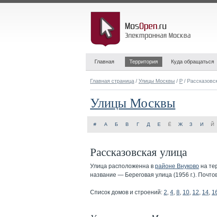
Главная
Территория
Куда обращаться
Главная страница
/
Улицы Москвы
/
Р
/ Рассказовс
Улицы Москвы
#
А
Б
В
Г
Д
Е
Ё
Ж
З
И
Й
Рассказовская улица
Улица расположенна в
районе Внуково
на те
название — Береговая улица (1956 г.). Почт
Список домов и строений:
2
,
4
,
8
,
10
,
12
,
14
,
1