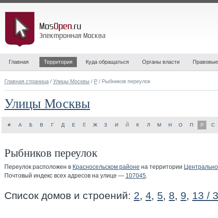
Главная
Территория
Куда обращаться
Органы власти
Правовые
Главная страница
/
Улицы Москвы
/
Р
/ Рыбников переулок
Улицы Москвы
#
А
Б
В
Г
Д
Е
Ё
Ж
З
И
Й
К
Л
М
Н
О
П
Р
С
Рыбников переулок
Переулок расположен в
Красносельском районе
на территории
Центрально
Почтовый индекс всех адресов на улице —
107045
.
Список домов и строений:
2
,
4
,
5
,
8
,
9
,
13 / 