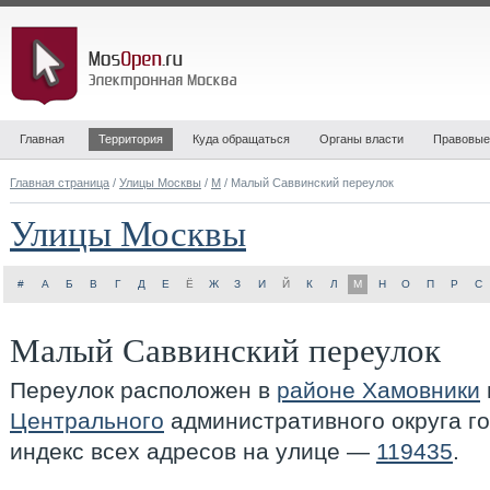
Главная
Территория
Куда обращаться
Органы власти
Правовые
Главная страница
/
Улицы Москвы
/
М
/ Малый Саввинский переулок
Улицы Москвы
#
А
Б
В
Г
Д
Е
Ё
Ж
З
И
Й
К
Л
М
Н
О
П
Р
С
Малый Саввинский переулок
Переулок расположен в
районе Хамовники
Центрального
административного округа г
индекс всех адресов на улице —
119435
.