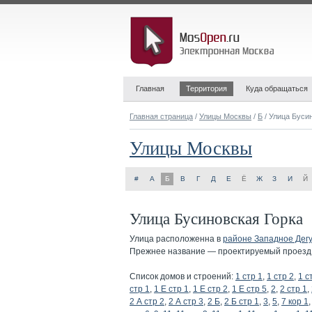
Главная
Территория
Куда обращаться
Главная страница
/
Улицы Москвы
/
Б
/ Улица Буси
Улицы Москвы
#
А
Б
В
Г
Д
Е
Ё
Ж
З
И
Й
Улица Бусиновская Горка
Улица расположенна в
районе Западное Дег
Прежнее название — проектируемый проезд 
Список домов и строений:
1 стр 1
,
1 стр 2
,
1 с
стр 1
,
1 Е стр 1
,
1 Е стр 2
,
1 Е стр 5
,
2
,
2 стр 1
,
2 А стр 2
,
2 А стр 3
,
2 Б
,
2 Б стр 1
,
3
,
5
,
7 кор 1