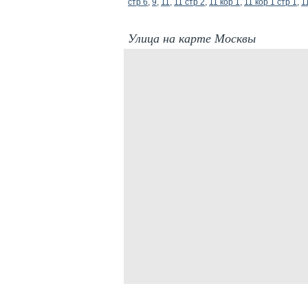
стр 6
,
9
,
11
,
11 стр 2
,
11 кор 1
,
11 кор 1 стр 1
,
1
Улица на карте Москвы