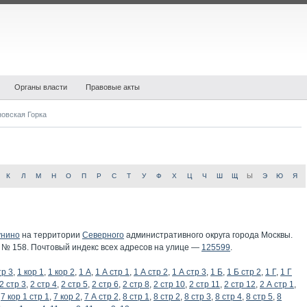
Органы власти
Правовые акты
новская Горка
К
Л
М
Н
О
П
Р
С
Т
У
Ф
Х
Ц
Ч
Ш
Щ
Ы
Э
Ю
Я
унино
на территории
Северного
административного округа города Москвы.
№ 158. Почтовый индекс всех адресов на улице —
125599
.
тр 3
,
1 кор 1
,
1 кор 2
,
1 А
,
1 А стр 1
,
1 А стр 2
,
1 А стр 3
,
1 Б
,
1 Б стр 2
,
1 Г
,
1 Г
2 стр 3
,
2 стр 4
,
2 стр 5
,
2 стр 6
,
2 стр 8
,
2 стр 10
,
2 стр 11
,
2 стр 12
,
2 А стр 1
,
,
7 кор 1 стр 1
,
7 кор 2
,
7 А стр 2
,
8 стр 1
,
8 стр 2
,
8 стр 3
,
8 стр 4
,
8 стр 5
,
8