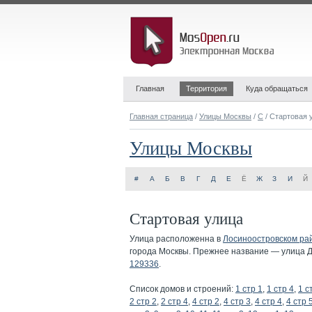
Главная
Территория
Куда обращаться
Главная страница
/
Улицы Москвы
/
С
/ Стартовая 
Улицы Москвы
#
А
Б
В
Г
Д
Е
Ё
Ж
З
И
Й
Стартовая улица
Улица расположенна в
Лосиноостровском ра
города Москвы. Прежнее название — улица Дз
129336
.
Список домов и строений:
1 стр 1
,
1 стр 4
,
1 с
2 стр 2
,
2 стр 4
,
4 стр 2
,
4 стр 3
,
4 стр 4
,
4 стр 