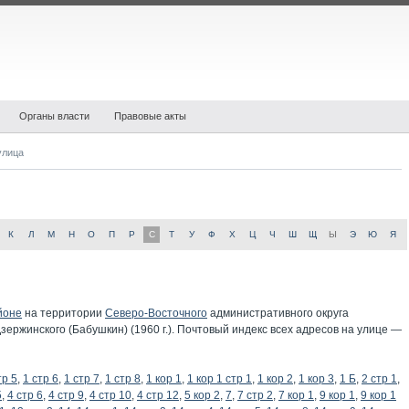
Органы власти
Правовые акты
улица
К
Л
М
Н
О
П
Р
С
Т
У
Ф
Х
Ц
Ч
Ш
Щ
Ы
Э
Ю
Я
йоне
на территории
Северо-Восточного
административного округа
ержинского (Бабушкин) (1960 г.). Почтовый индекс всех адресов на улице —
тр 5
,
1 стр 6
,
1 стр 7
,
1 стр 8
,
1 кор 1
,
1 кор 1 стр 1
,
1 кор 2
,
1 кор 3
,
1 Б
,
2 стр 1
,
5
,
4 стр 6
,
4 стр 9
,
4 стр 10
,
4 стр 12
,
5 кор 2
,
7
,
7 стр 2
,
7 кор 1
,
9 кор 1
,
9 кор 1