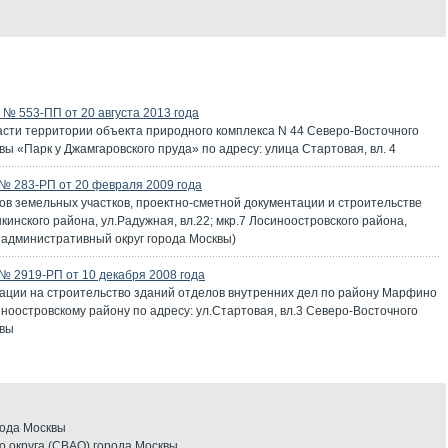
№ 553-ПП от 20 августа 2013 года
асти территории объекта природного комплекса N 44 Северо-Восточного
ы «Парк у Джамгаровского пруда» по адресу: улица Стартовая, вл. 4
№ 283-РП от 20 февраля 2009 года
ов земельных участков, проектно-сметной документации и строительстве
инского района, ул.Радужная, вл.22; мкр.7 Лосиноостровского района,
 административный округ города Москвы)
 2919-РП от 10 декабря 2008 года
ации на строительство зданий отделов внутренних дел по району Марфино
иноостровскому району по адресу: ул.Стартовая, вл.3 Северо-Восточного
квы
рода Москвы
 округа (СВАО) города Москвы