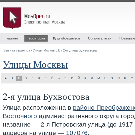
Главная
Территория
Куда обращаться
Органы власти
Правовые
Главная страница
/
Улицы Москвы
/
Б
/ 2-я улица Бухвостова
Улицы Москвы
#
А
Б
В
Г
Д
Е
Ё
Ж
З
И
Й
К
Л
М
Н
О
П
Р
С
2-я улица Бухвостова
Улица расположенна в
районе Преображен
Восточного
административного округа гор
название — 2-я Петровская улица (до 1917 
адресов на улице —
107076
.